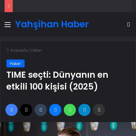
Yahşihan Haber
Menü
A
Anasayfa
/
Haber
Haber
TIME seçti: Dünyanın en
etkili 100 kişisi (2025)
Facebook
X
Tumblr
Messenger
WhatsApp
Telegram
Email'den paylaş