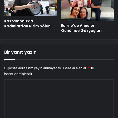
Kastamonu’da
Edirne’de Anneler
Kadınlardan Ritim Şöleni
Günü’nde Gözyaşları
Bir yanıt yazın
E-posta adresiniz yayınlanmayacak.
Gerekli alanlar
*
ile
işaretlenmişlerdir
Y
o
r
u
m