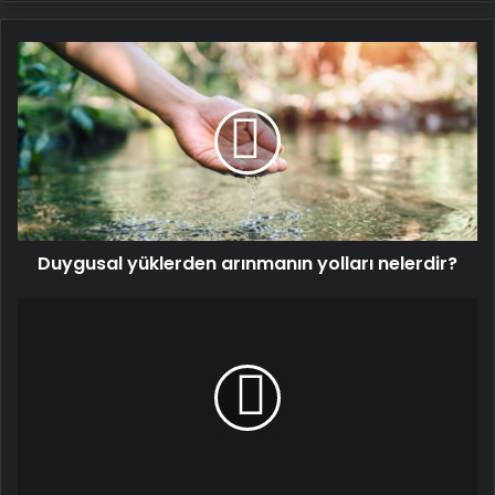
Duygusal
yüklerden
arınmanın
yolları
nelerdir?
Duygusal yüklerden arınmanın yolları nelerdir?
İkinci
çocuk
bana
fazla
geldi!