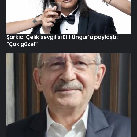
Şarkıcı Çelik sevgilisi Elif Üngür’ü paylaştı:
“Çok güzel”