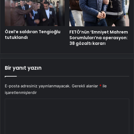
Özel’e saldıran Tengioğlu
FETÖ’nün ‘Emniyet Mahrem
tutuklandı
Sorumluları’na operasyon:
38 gözaltı kararı
Bir yanıt yazın
E-posta adresiniz yayınlanmayacak.
Gerekli alanlar
*
ile
işaretlenmişlerdir
Y
o
r
u