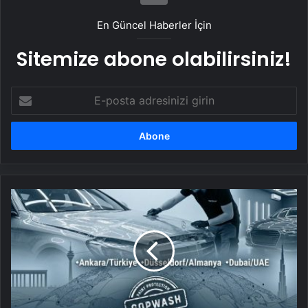
En Güncel Haberler İçin
Sitemize abone olabilirsiniz!
E-
posta
adresinizi
girin
UETDS
Nedir
?
Uetds.com
İle
Akıllı
Dijital
Taşımacılık