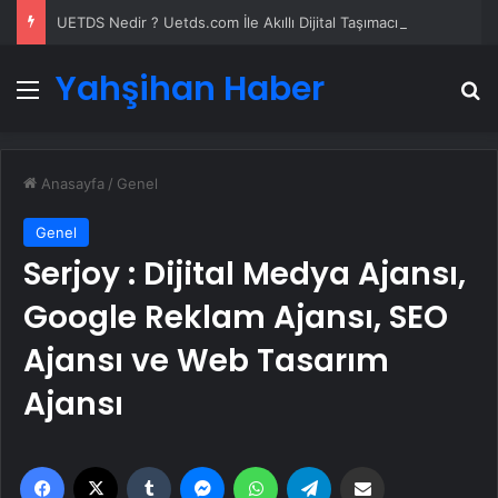
UETDS Nedir ? Uetds.com İle Akıllı Dijital Taşımacılık Yazılımı
Yahşihan Haber
Menü
A
Anasayfa
/
Genel
Genel
Serjoy : Dijital Medya Ajansı,
Google Reklam Ajansı, SEO
Ajansı ve Web Tasarım
Ajansı
Facebook
X
Tumblr
Messenger
WhatsApp
Telegram
Email'den paylaş