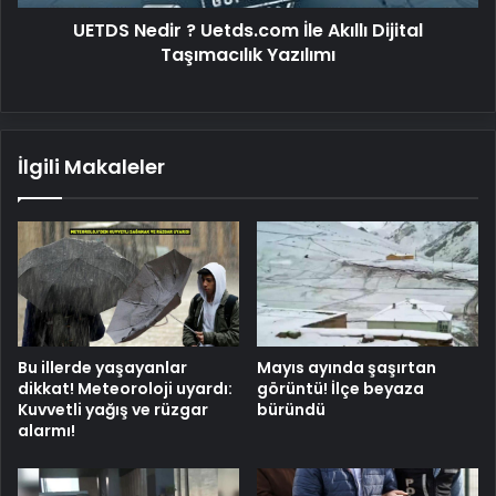
Yazılımı
UETDS Nedir ? Uetds.com İle Akıllı Dijital
Taşımacılık Yazılımı
İlgili Makaleler
Bu illerde yaşayanlar
Mayıs ayında şaşırtan
dikkat! Meteoroloji uyardı:
görüntü! İlçe beyaza
Kuvvetli yağış ve rüzgar
büründü
alarmı!