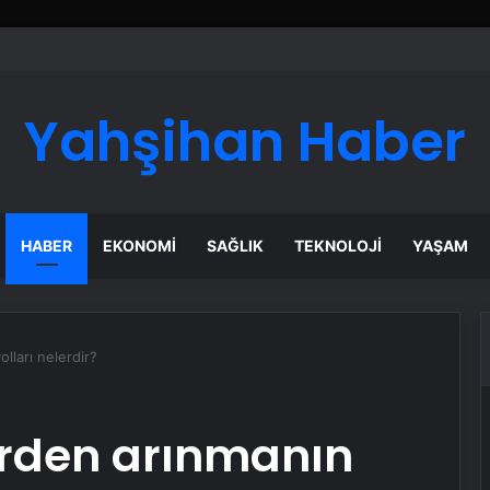
ı Dijital Taşımacılık Yazılımı
Yahşihan Haber
HABER
EKONOMI
SAĞLIK
TEKNOLOJI
YAŞAM
lları nelerdir?
rden arınmanın