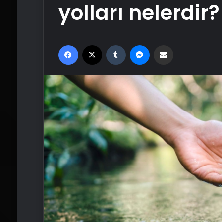
yolları nelerdir?
Facebook
X
Tumblr
Messenger
Email'den paylaş