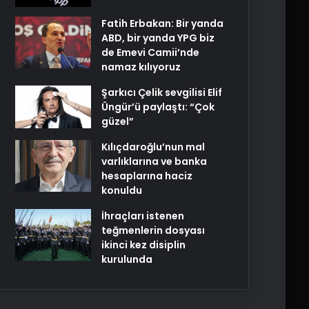
Fatih Erbakan: Bir yanda
ABD, bir yanda YPG biz
de Emevi Camii’nde
namaz kılıyoruz
Şarkıcı Çelik sevgilisi Elif
Üngür’ü paylaştı: “Çok
güzel”
Kılıçdaroğlu’nun mal
varlıklarına ve banka
hesaplarına haciz
konuldu
İhraçları istenen
teğmenlerin dosyası
ikinci kez disiplin
kurulunda