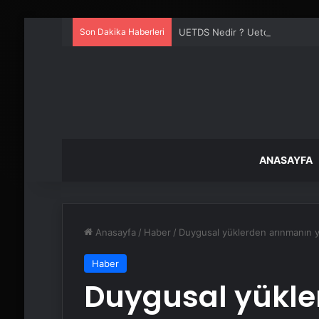
Son Dakika Haberleri
UETDS Nedir ? Uetds.com İle Akıll
ANASAYFA
Anasayfa
/
Haber
/
Duygusal yüklerden arınmanın yo
Haber
Duygusal yükle