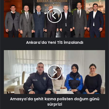
Yeni
TİS
İmzalandı
Ankara'da Yeni TİS İmzalandı
Amasya'da
şehit
kızına
polisten
doğum
günü
sürprizi
Amasya'da şehit kızına polisten doğum günü
sürprizi