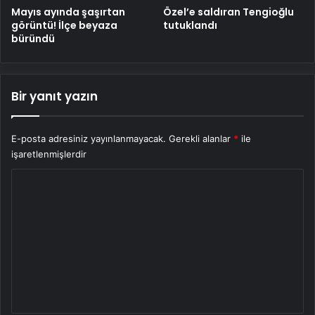
Mayıs ayında şaşırtan
Özel’e saldıran Tengioğlu
görüntü! İlçe beyaza
tutuklandı
büründü
Bir yanıt yazın
E-posta adresiniz yayınlanmayacak.
Gerekli alanlar
*
ile
işaretlenmişlerdir
Y
o
r
u
m
*