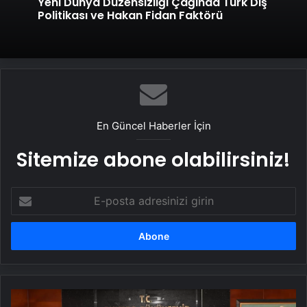
Yeni Dünya Düzensizliği Çağında Türk Dış
Politikası ve Hakan Fidan Faktörü
En Güncel Haberler İçin
Sitemize abone olabilirsiniz!
E-
posta
adresinizi
girin
Ankara'da