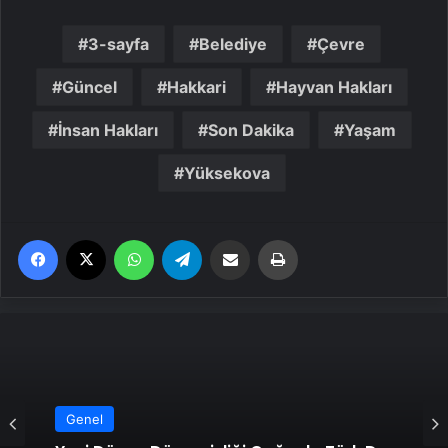
3-sayfa
Belediye
Çevre
Güncel
Hakkari
Hayvan Hakları
İnsan Hakları
Son Dakika
Yaşam
Yüksekova
Facebook
X
WhatsApp
Telegram
Email'den paylaş
Yaz
Genel