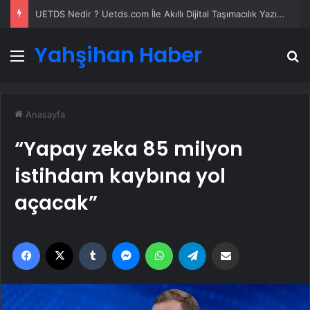
UETDS Nedir ? Uetds.com İle Akıllı Dijital Taşımacılık Yazılımı
Yahşihan Haber
Menü
A
Anasayfa
“Yapay zeka 85 milyon
istihdam kaybına yol
açacak”
Facebook
X
Tumblr
Messenger
WhatsApp
Telegram
Email'den paylaş