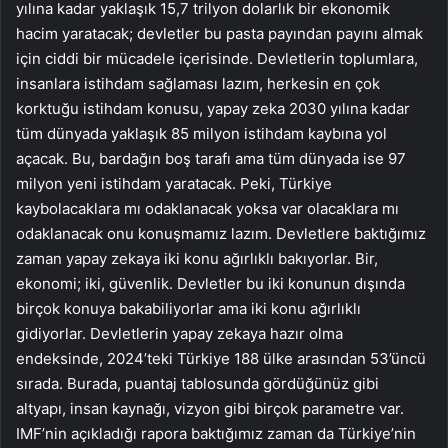
yılına kadar yaklaşık 15,7 trilyon dolarlık bir ekonomik
hacim yaratacak; devletler bu pasta payından payını almak
için ciddi bir mücadele içerisinde. Devletlerin toplumlara,
insanlara istihdam sağlaması lazım, herkesin en çok
korktuğu istihdam konusu, yapay zeka 2030 yılına kadar
tüm dünyada yaklaşık 85 milyon istihdam kaybına yol
açacak. Bu, bardağın boş tarafı ama tüm dünyada ise 97
milyon yeni istihdam yaratacak. Peki, Türkiye
kaybolacaklara mı odaklanacak yoksa var olacaklara mı
odaklanacak onu konuşmamız lazım. Devletlere baktığımız
zaman yapay zekaya iki konu ağırlıklı bakıyorlar. Bir,
ekonomi; iki, güvenlik. Devletler bu iki konunun dışında
birçok konuya bakabiliyorlar ama iki konu ağırlıklı
gidiyorlar. Devletlerin yapay zekaya hazır olma
endeksinde, 2024’teki Türkiye 188 ülke arasından 53’üncü
sırada. Burada, puantaj tablosunda gördüğünüz gibi
altyapı, insan kaynağı, vizyon gibi birçok parametre var.
IMF’nin açıkladığı rapora baktığımız zaman da Türkiye’nin