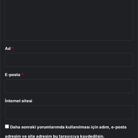
r
u
m
*
Ad
*
E-posta
*
İnternet sitesi
Daha sonraki yorumlarımda kullanılması için adım, e-posta
adresim ve site adresim bu tarayıcıya kaydedilsin.