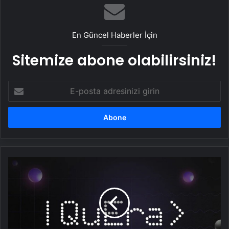
En Güncel Haberler İçin
Sitemize abone olabilirsiniz!
E-
posta
adresinizi
girin
Sabancı,
Google
ile
birlikte
kuantum
bilişim
şirketi