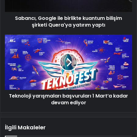
Quera'ya
yatırım
Sabancı, Google ile birlikte kuantum bilişim
yaptı
şirketi Quera'ya yatırım yaptı
Teknoloji
yarışmaları
başvuruları
1
Mart’a
kadar
devam
ediyor
Teknoloji yarışmaları başvuruları 1 Mart’a kadar
devam ediyor
İlgili Makaleler