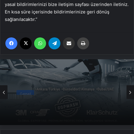
yasal bildirimlerinizi bize iletişim sayfası üzerinden iletiniz.
En kısa süre içerisinde bildirimlerinize geri dönüş
sağlanılacaktır.”
Facebook
X
WhatsApp
Telegram
Email'den paylaş
Yaz
Genel
Yeni Dünya Düzensizliği Çağında Türk Dış
Politikası ve Hakan Fidan Faktörü