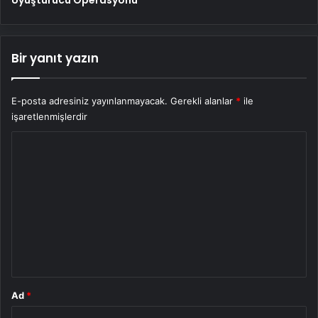
Bir yanıt yazın
E-posta adresiniz yayınlanmayacak.
Gerekli alanlar
*
ile
işaretlenmişlerdir
Y
o
r
u
m
*
Ad
*