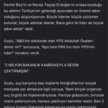
Devlet Bey’in ve Recep Tayyip Erdoğan’ın ortaya koyduğu
bu adımın Türkiye’nin geleceği açısından en önemli adım
olduğunu düşünüyorum. Büyük liderler büyük çözümler
bulurlar, büyük adımlar atarlar. Bana göre iki lider de büyük
adım attılar” dedi.
Soylu, “ABD’nin etkisinde olan YPG Abdullah Öcalan’ı
dinler mi?” sorusuna, “Apo hem PKK’nın hem YPG’nin
lideri” cevabını verdi.
“2 MİLYON BAKANLIK KAMERASIYLA RESİM
ÇEKTİRMİŞİM”
Soylu, suç karışmış bazı kişilerle fotoğraflarının sosyal
medyada yer almasıyla ilgili soruya, “Beni birçok organize
suç örgütü ile ilişkilendiriyorlar. Partiye gidiyorum, birisiyle
resim çektiriyorum, herkes çektiriyor benimle resim. Ben 2
milyon İçişleri Bakanlığı kamerasıyla resim çektirmişim.