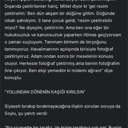
Dışarıda çektirilenler hariç. Millet diyor ki ‘gel resim
çektirelim.’ Ben dün akşam bir düğüne gittim. Düğünde
nikah şahidiyim. 3 tane çocuk geldi, ‘resim çektirebilir
miyiz?’ Ne diyeyim, çektiririm. Ama ben ona eğer bir
hukuksuzluk ve kanunsuzluk yaparken iltimas geçiyorsam
o zaman suçluyum. Tanımam bilmem de birçoğunu
tanımıyoruz. Havalimanının açılışında birisiyle fotoğraf
çektiriyoruz. Adam ondan sonra bir meselenin konusu
oluyor. Herkesle fotoğraf çektirmiş ama benim fotoğrafım
öne çıkıyor. Ben ekşi yemedim ki midemi ağrısın” diye
konuştu.
“YOLUNDAN DÖNENİN KAŞIĞI KIRILSIN”
Siyaseti bırakıp bırakmayacağına ilişkin sorulan soruya da
Soylu, şu yanıtı verdi:
“Biz siyasette bir tarafız. Ve bizim tarafımız çok net. Bugün