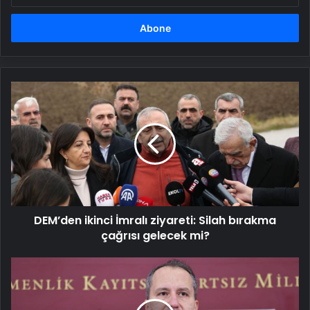
adresinizi
girin
DEM’den
ikinci
İmralı
ziyareti:
Silah
bırakma
çağrısı
gelecek
mi?
DEM’den ikinci İmralı ziyareti: Silah bırakma
çağrısı gelecek mi?
Fatih
Erbakan:
Milletin
kaynağı,