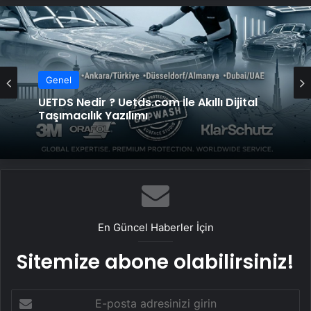
Genel
UETDS Nedir ? Uetds.com İle Akıllı Dijital
Taşımacılık Yazılımı
En Güncel Haberler İçin
Sitemize abone olabilirsiniz!
E-
posta