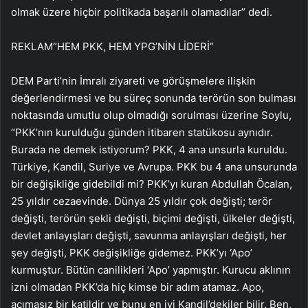
olmak üzere hiçbir politikada başarılı olamadılar” dedi.
REKLAM
“HEM PKK, HEM YPG’NİN LİDERİ”
DEM Parti’nin İmralı ziyareti ve görüşmelere ilişkin
değerlendirmesi ve bu süreç sonunda terörün son bulması
noktasında umutlu olup olmadığı sorulması üzerine Soylu,
“PKK’nın kurulduğu günden itibaren statükosu aynıdır.
Burada ne demek istiyorum? PKK, 4 ana unsurla kuruldu.
Türkiye, Kandil, Suriye ve Avrupa. PKK bu 4 ana unsurunda
bir değişikliğe gidebildi mi? PKK’yı kuran Abdullah Öcalan,
25 yıldır cezaevinde. Dünya 25 yıldır çok değişti; terör
değişti, terörün şekli değişti, biçimi değişti, ülkeler değişti,
devlet anlayışları değişti, savunma anlayışları değişti, her
şey değişti, PKK değişikliğe gidemez. PKK’yı ‘Apo’
kurmuştur. Bütün canilikleri ‘Apo’ yapmıştır. Kurucu aklının
izni olmadan PKK’da hiç kimse bir adım atamaz. Apo,
acımasız bir katildir ve bunu en iyi Kandil’dekiler bilir. Ben,