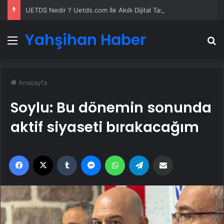
UETDS Nedir ? Uetds.com İle Akıllı Dijital Taşımacılık Yazılımı
Yahşihan Haber
Menü
A
Anasayfa
Soylu: Bu dönemin sonunda
aktif siyaseti bırakacağım
Facebook
X
Tumblr
Messenger
WhatsApp
Telegram
Email'den paylaş