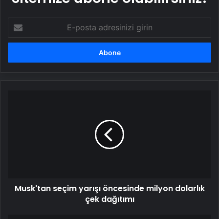
E-
posta
adresinizi
girin
Musk'tan
seçim
yarışı
öncesinde
milyon
dolarlık
çek
dağıtımı
Musk'tan seçim yarışı öncesinde milyon dolarlık
çek dağıtımı