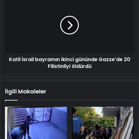
Katil
İsrail
bayramın
ikinci
gününde
Gazze'de
20
Filistinliyi
öldürdü
Katil İsrail bayramın ikinci gününde Gazze'de 20
Filistinliyi öldürdü
İlgili Makaleler