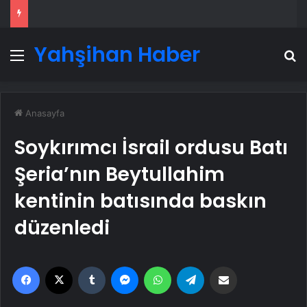
Yahşihan Haber
Menü
A
Anasayfa
Soykırımcı İsrail ordusu Batı
Şeria’nın Beytullahim
kentinin batısında baskın
düzenledi
Facebook
X
Tumblr
Messenger
WhatsApp
Telegram
Email'den paylaş