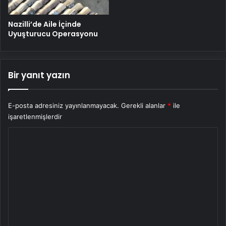
Nazilli’de Aile İçinde
Uyuşturucu Operasyonu
Bir yanıt yazın
E-posta adresiniz yayınlanmayacak.
Gerekli alanlar
*
ile
işaretlenmişlerdir
Y
o
r
u
m
*