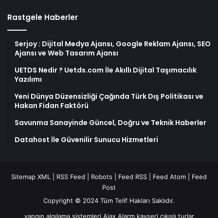
Rastgele Haberler
Serjoy : Dijital Medya Ajansı, Google Reklam Ajansı, SEO
Ajansı ve Web Tasarım Ajansı
UETDS Nedir ? Uetds.com İle Akıllı Dijital Taşımacılık
Yazılımı
Yeni Dünya Düzensizliği Çağında Türk Dış Politikası ve
Hakan Fidan Faktörü
Savunma Sanayinde Güncel, Doğru ve Teknik Haberler
Datahost İle Güvenilir Sunucu Hizmetleri
Sitemap XML
|
RSS Feed
|
Robots
|
Feed RSS
|
Feed Atom
|
Feed
Post
Copyright © 2024 Tüm Telif Hakları Saklıdır.
yangın algılama sistemleri
Ajax Alarm
kayseri çıkışlı turlar