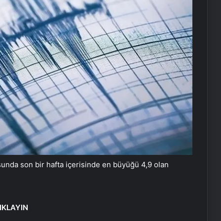
unda son bir hafta içerisinde en büyüğü 4,9 olan
IKLAYIN