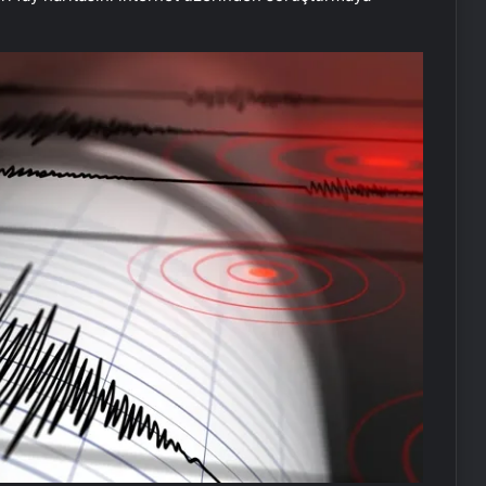
Caz: Sadece müzik değil, direnişin
sesi
Titanik’in batmadan önce bir
yolcunun yazdığı mektup 400 bin