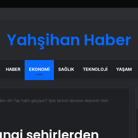
ı Dijital Taşımacılık Yazılımı
Yahşihan Haber
HABER
EKONOMI
SAĞLIK
TEKNOLOJI
YAŞAM
n diri fay hattı geçiyor? İşte birinci derece deprem riski
ngi şehirlerden