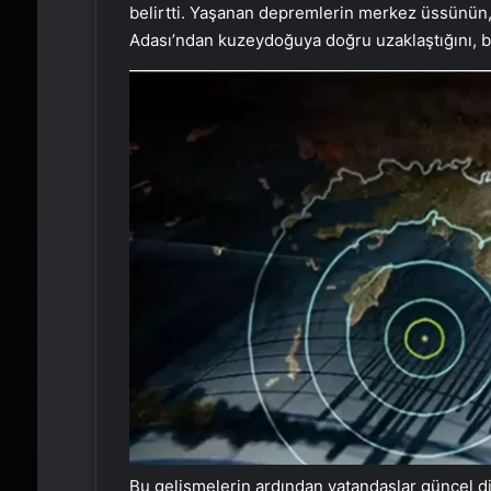
belirtti. Yaşanan depremlerin merkez üssünün
Adası’ndan kuzeydoğuya doğru uzaklaştığını, böy
Bu gelişmelerin ardından vatandaşlar güncel di