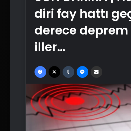
diri fay hattı ge
derece deprem r
iller…
Facebook
X
Tumblr
Messenger
Email'den paylaş