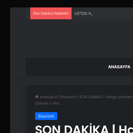
Son Dakika Haberleri
UETDS Nedir ? Uetds.com İle Akıll
ANASAYFA
Anasayfa
/
Ekonomi
/
SON DAKİKA | Hangi şehirlerde
yüksek o iller…
Ekonomi
SON DAKİKA | Ha