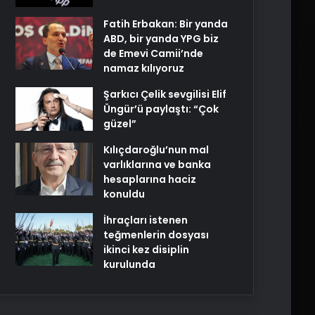
Fatih Erbakan: Bir yanda
ABD, bir yanda YPG biz
de Emevi Camii’nde
namaz kılıyoruz
Şarkıcı Çelik sevgilisi Elif
Üngür’ü paylaştı: “Çok
güzel”
Kılıçdaroğlu’nun mal
varlıklarına ve banka
hesaplarına haciz
konuldu
İhraçları istenen
teğmenlerin dosyası
ikinci kez disiplin
kurulunda