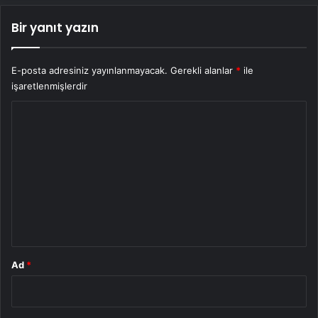
Bir yanıt yazın
E-posta adresiniz yayınlanmayacak.
Gerekli alanlar
*
ile
işaretlenmişlerdir
Y
o
r
u
m
*
Ad
*