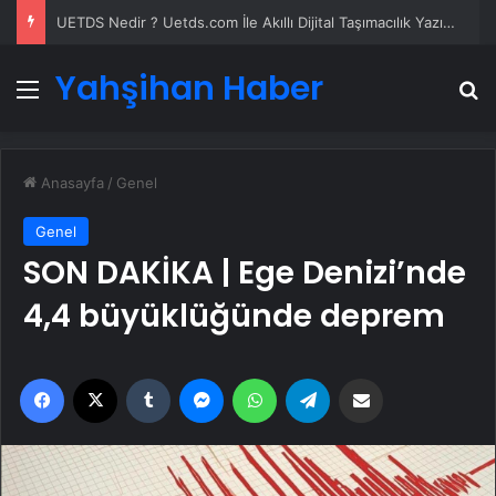
UETDS Nedir ? Uetds.com İle Akıllı Dijital Taşımacılık Yazılımı
Yahşihan Haber
Menü
A
Anasayfa
/
Genel
Genel
SON DAKİKA | Ege Denizi’nde
4,4 büyüklüğünde deprem
Facebook
X
Tumblr
Messenger
WhatsApp
Telegram
Email'den paylaş