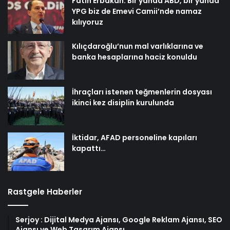
Fatih Erbakan: Bir yanda ABD, bir yanda
YPG biz de Emevi Camii’nde namaz
kılıyoruz
Kılıçdaroğlu’nun mal varlıklarına ve
banka hesaplarına haciz konuldu
İhraçları istenen teğmenlerin dosyası
ikinci kez disiplin kurulunda
İktidar, AFAD personeline kapıları
kapattı…
Rastgele Haberler
Serjoy : Dijital Medya Ajansı, Google Reklam Ajansı, SEO
Ajansı ve Web Tasarım Ajansı