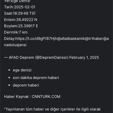
Yer:Ege Denizi
Tarih:2025-02-01
Saat:16:29:48 TSİ
Enlem:36.49222 N
Boylam:25.39917 E
Derinlik:7 km
Detay:https://t.co/d9gfYB7Hjh@afadbaskanlik@trthaber@a
nadoluajansi
— AFAD Deprem (@DepremDairesi) February 1, 2025
ege denizi
son dakika deprem haberi
deprem haberi
Haber Kaynak : CNNTURK.COM
“Yayınlanan tüm haber ve diğer içerikler ile ilgili olarak