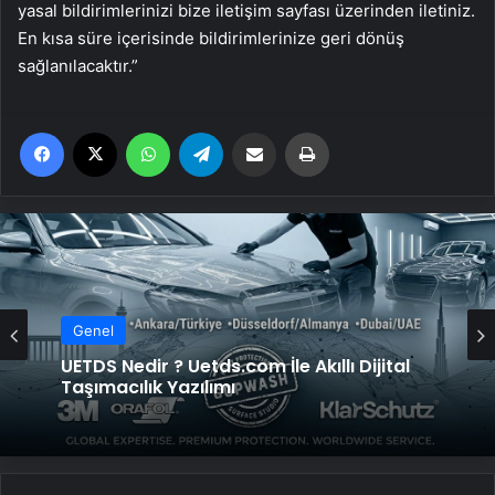
yasal bildirimlerinizi bize iletişim sayfası üzerinden iletiniz.
En kısa süre içerisinde bildirimlerinize geri dönüş
sağlanılacaktır.”
Facebook
X
WhatsApp
Telegram
Email'den paylaş
Yaz
Genel
Genel
UETDS Nedir ? Uetds.com İle Akıllı Dijital
Yeni Dünya Düzensizliği Çağında Türk Dış
Taşımacılık Yazılımı
Politikası ve Hakan Fidan Faktörü