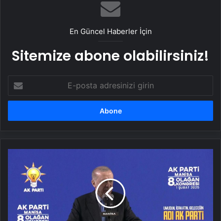
En Güncel Haberler İçin
Sitemize abone olabilirsiniz!
E-
posta
adresinizi
girin
SON
DAKİKA
HABERİ
|
Cumhurbaşkanı
Erdoğan:
CHP