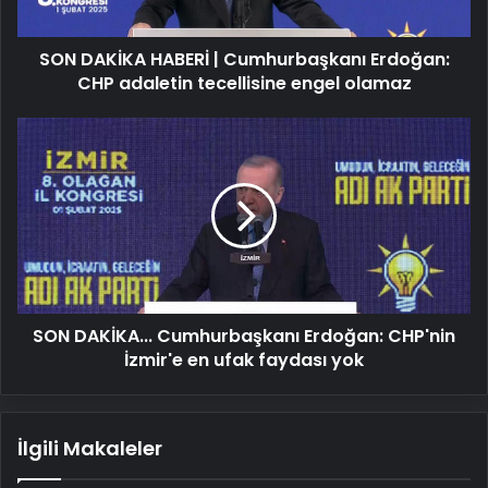
adaletin
tecellisine
SON DAKİKA HABERİ | Cumhurbaşkanı Erdoğan:
engel
olamaz
CHP adaletin tecellisine engel olamaz
SON
DAKİKA...
Cumhurbaşkanı
Erdoğan:
CHP'nin
İzmir'e
en
ufak
faydası
SON DAKİKA... Cumhurbaşkanı Erdoğan: CHP'nin
yok
İzmir'e en ufak faydası yok
İlgili Makaleler