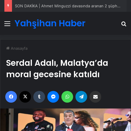
SON DAKİKA | Ahmet Minguzzi davasında aranan 2 şüpheli yakalandı!
Yahşihan Haber
Menü
A
Anasayfa
Serdal Adalı, Malatya’da
moral gecesine katıldı
Facebook
X
Tumblr
Messenger
WhatsApp
Telegram
Email'den paylaş