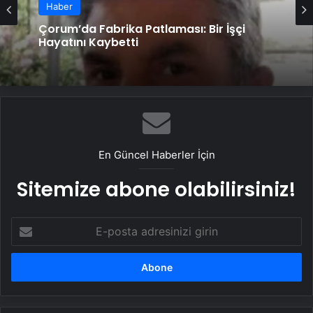
Haber
Çorum’da Fabrika Patlaması: Bir İşçi
Hayatını Kaybetti
En Güncel Haberler İçin
Sitemize abone olabilirsiniz!
E-
posta
adresinizi
girin