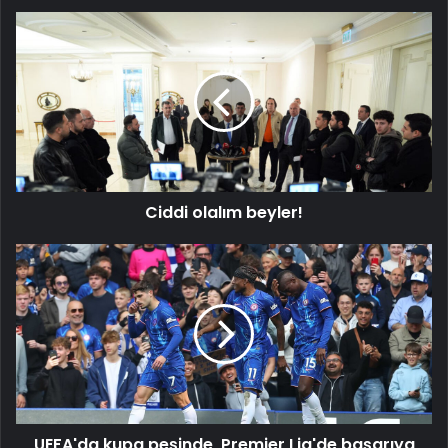
Ciddi
olalım
beyler!
Ciddi olalım beyler!
UEFA'da
kupa
peşinde,
Premier
Lig'de
başarıya
hasret!
UEFA'da kupa peşinde, Premier Lig'de başarıya