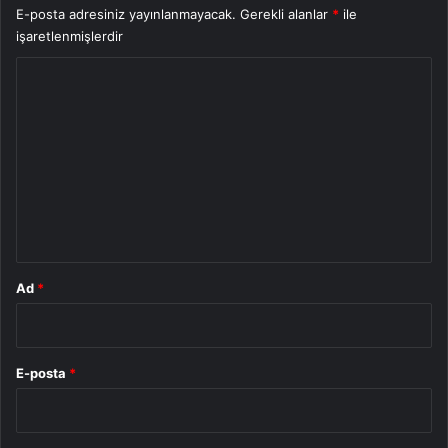
E-posta adresiniz yayınlanmayacak.
Gerekli alanlar
*
ile
işaretlenmişlerdir
Y
o
r
u
m
*
Ad
*
E-posta
*