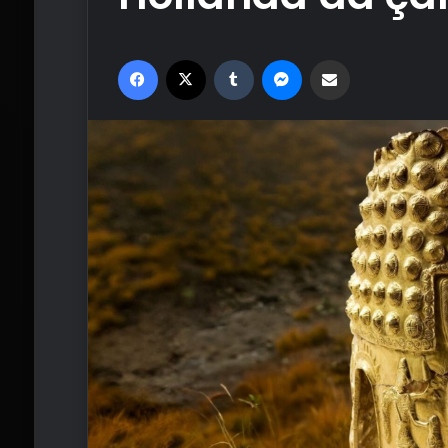
Facebook
X
Tumblr
Messenger
Email'den paylaş