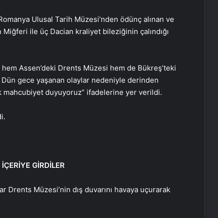
 Romanya Ulusal Tarih Müzesi’nden ödünç alınan ve
iğferi ile üç Dacian kraliyet bileziğinin çalındığı
, hem Assen’deki Drents Müzesi hem de Bükreş’teki
. Dün gece yaşanan olaylar nedeniyle derinden
 mahcubiyet duyuyoruz” ifadelerine yer verildi.
i.
İÇERİYE GİRDİLER
lar Drents Müzesi’nin dış duvarını havaya uçurarak