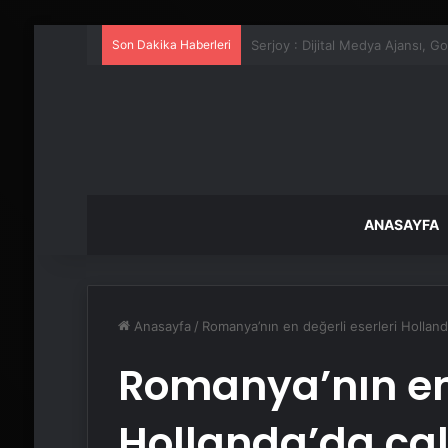
Son Dakika Haberleri
UETDS Nedir ? Uetds.com İle Akıll
ANASAYFA
Anasayfa
/
Romanya’nın en değerli eserleri Hollanda
Romanya’nın en 
Hollanda’da çal