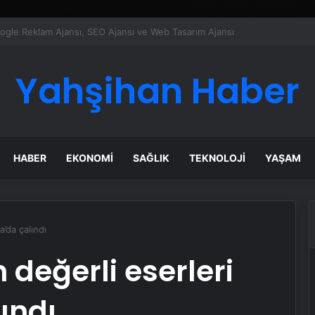
ı Dijital Taşımacılık Yazılımı
Yahşihan Haber
HABER
EKONOMI
SAĞLIK
TEKNOLOJI
YAŞAM
’da çalındı
değerli eserleri
ındı