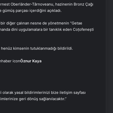
Ernest Oberländer-Târnoveanu, hazinenin Bronz Çağı
e gümüş parçası içerdiğini açıkladı.
, bir diğer çalınan nesne de yönetmenin “Getae
zamanda dini uygulamalara bir tanıklık eden Coțofenești
Aydın’da Uyuşturucu Operasyonu:
15 Tutuklama
henüz kimsenin tutuklanmadığı bildirildi.
Çorum’da Fabrika Patlaması: Bir İşçi
Öznur Kaya
Hayatını Kaybetti
Esenyurt’ta Servis Aracının Çarptığı
Çocuk Ağır Yaralandı
i olarak yasal bildirimlerinizi bize iletişim sayfası
rimlerinize geri dönüş sağlanılacaktır.”
Antalya’da Korku Evinde Yangın: 3
Çalışan Yaralandı