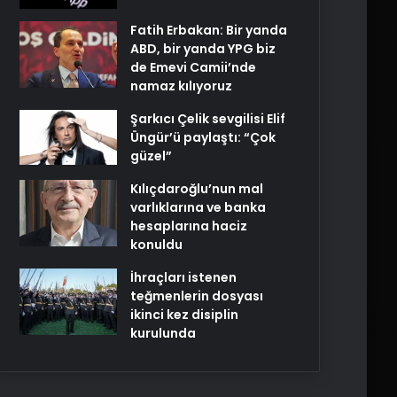
Fatih Erbakan: Bir yanda
ABD, bir yanda YPG biz
de Emevi Camii’nde
namaz kılıyoruz
Şarkıcı Çelik sevgilisi Elif
Üngür’ü paylaştı: “Çok
güzel”
Kılıçdaroğlu’nun mal
varlıklarına ve banka
hesaplarına haciz
konuldu
İhraçları istenen
teğmenlerin dosyası
ikinci kez disiplin
kurulunda