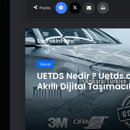
Facebook
X
Email'den paylaş
Yaz
Paylaş
Sonrakini Oku
Genel
UETDS Nedir ? Uetds.
Akıllı Dijital Taşımacı
Yazılımı