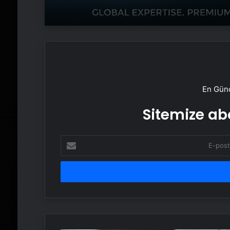
En Günc
Sitemize abo
E-
posta
adresinizi
girin