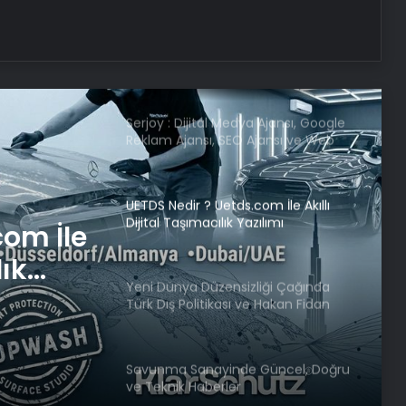
Kaybolan 92 Yaşındaki Adam
Ormanda Bulundu
Serjoy : Dijital Medya Ajansı, Google
Reklam Ajansı, SEO Ajansı ve Web
Tasarım Ajansı
UETDS Nedir ? Uetds.com İle Akıllı
Dijital Taşımacılık Yazılımı
com İle
lık
Yeni Dünya Düzensizliği Çağında
Türk Dış Politikası ve Hakan Fidan
Faktörü
Savunma Sanayinde Güncel, Doğru
ve Teknik Haberler