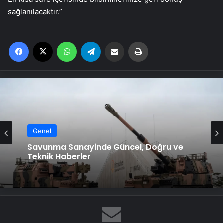
sağlanılacaktır.”
Facebook
X
WhatsApp
Telegram
Email'den paylaş
Yaz
Genel
Savunma Sanayinde Güncel, Doğru ve
Teknik Haberler