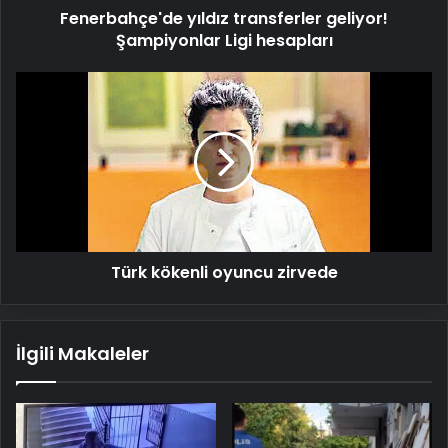
Fenerbahçe'de yıldız transferler geliyor!
Şampiyonlar Ligi hesapları
Türk
kökenli
oyuncu
zirvede
Türk kökenli oyuncu zirvede
İlgili Makaleler