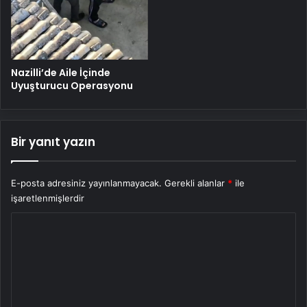
Nazilli’de Aile İçinde
Uyuşturucu Operasyonu
Bir yanıt yazın
E-posta adresiniz yayınlanmayacak.
Gerekli alanlar
*
ile
işaretlenmişlerdir
Y
o
r
u
m