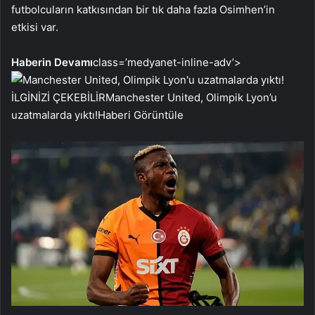
futbolcuların katkısından bir tık daha fazla Osimhen’in
etkisi var.
Haberin Devamı
class=’medyanet-inline-adv’>
İLGİNİZİ ÇEKEBİLİR
Manchester United, Olimpik Lyon’u
uzatmalarda yıktı!
Haberi Görüntüle