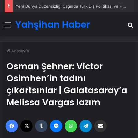
Savunma Sanayinde Güncel, Doğru ve Teknik Haberler
Yahşihan Haber
Menü
A
Anasayfa
Osman Şehner: Victor
Osimhen’in tadını
çıkartsınlar | Galatasaray’a
Melissa Vargas lazım
Facebook
X
Tumblr
Messenger
WhatsApp
Telegram
Email'den paylaş