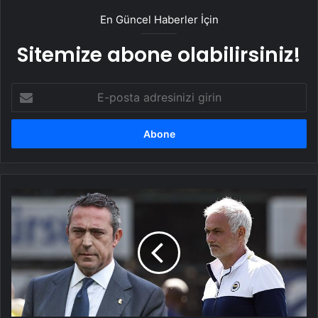
En Güncel Haberler İçin
Sitemize abone olabilirsiniz!
E-
posta
adresinizi
girin
Fenerbahçe'de
yıldız
transferler
geliyor!
Şampiyonlar
Ligi
hesapları