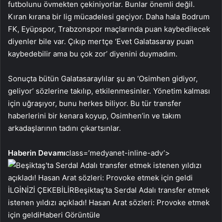
futbolunu övmekten çekiniyorlar. Bunlar önemli değil.
Kıran kırana bir lig mücadelesi geçiyor. Daha hala Bodrum
FK, Eyüpspor, Trabzonspor maçlarında puan kaybedilecek
diyenler bile var. Çıkıp mertçe ‘Evet Galatasaray puan
kaybedebilir ama bu çok zor’ diyenini duymadım.
Sonuçta bütün Galatasaraylılar şu an ‘Osimhen gidiyor,
geliyor’ sözlerine takılıp, etkilenmesinler. Yönetim kalması
için uğraşıyor, bunu herkes biliyor. Bu tür transfer
haberlerini bir kenara koyup, Osimhen’in ve takım
arkadaşlarının tadını çıkartsınlar.
Haberin Devamı
class=’medyanet-inline-adv’>
İLGİNİZİ ÇEKEBİLİR
Beşiktaş’ta Serdal Adalı transfer etmek
istenen yıldızı açıkladı! Hasan Arat sözleri: Provoke etmek
için geldi
Haberi Görüntüle