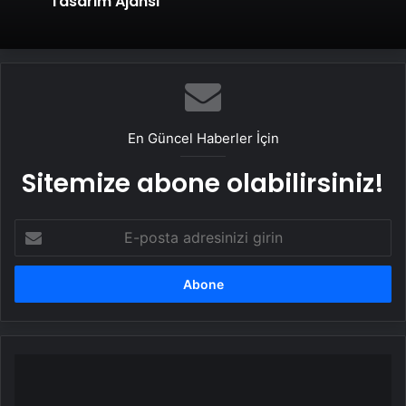
Tasarım Ajansı
En Güncel Haberler İçin
Sitemize abone olabilirsiniz!
E-
posta
adresinizi
girin
Hem
oyunseverleri
hem