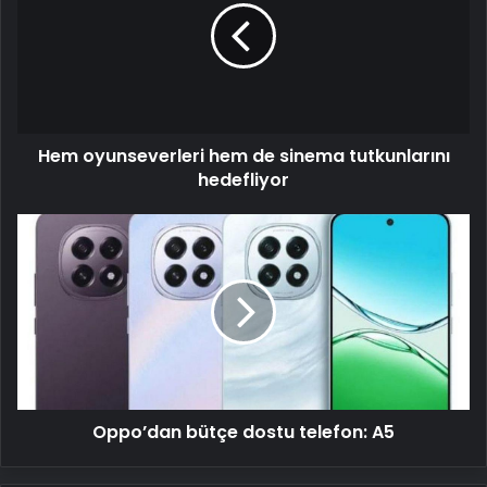
de
sinema
tutkunlarını
hedefliyor
Hem oyunseverleri hem de sinema tutkunlarını
hedefliyor
Oppo’dan
bütçe
dostu
telefon:
A5
Oppo’dan bütçe dostu telefon: A5