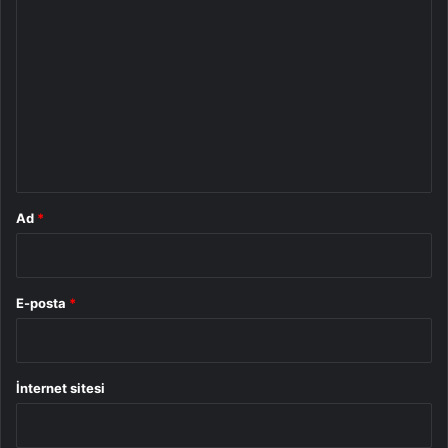
Y
o
r
u
m
*
Ad
*
E-posta
*
İnternet sitesi