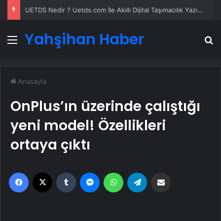
UETDS Nedir ? Uetds.com İle Akıllı Dijital Taşımacılık Yazılımı
Yahşihan Haber
Menü
A
Anasayfa
OnPlus’ın üzerinde çalıştığı
yeni model! Özellikleri
ortaya çıktı
Facebook
X
Tumblr
Messenger
WhatsApp
Telegram
Email'den paylaş