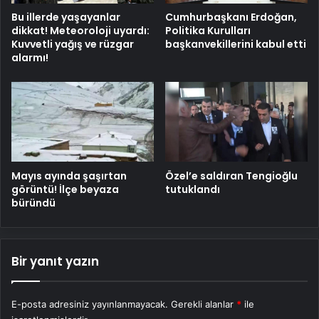
Bu illerde yaşayanlar
Cumhurbaşkanı Erdoğan,
dikkat! Meteoroloji uyardı:
Politika Kurulları
Kuvvetli yağış ve rüzgar
başkanvekillerini kabul etti
alarmı!
Mayıs ayında şaşırtan
Özel’e saldıran Tengioğlu
görüntü! İlçe beyaza
tutuklandı
büründü
Bir yanıt yazın
E-posta adresiniz yayınlanmayacak.
Gerekli alanlar
*
ile