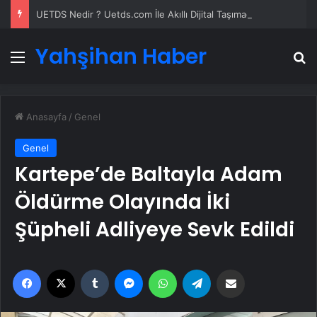
UETDS Nedir ? Uetds.com İle Akıllı Dijital Taşımacılık Yazılımı
Yahşihan Haber
Menü
A
Anasayfa
/
Genel
Genel
Kartepe’de Baltayla Adam
Öldürme Olayında İki
Şüpheli Adliyeye Sevk Edildi
Facebook
X
Tumblr
Messenger
WhatsApp
Telegram
Email'den paylaş