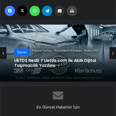
Facebook
X
WhatsApp
Telegram
Email'den paylaş
Yaz
Genel
UETDS Nedir ? Uetds.com İle Akıllı Dijital
Taşımacılık Yazılımı
En Güncel Haberler İçin