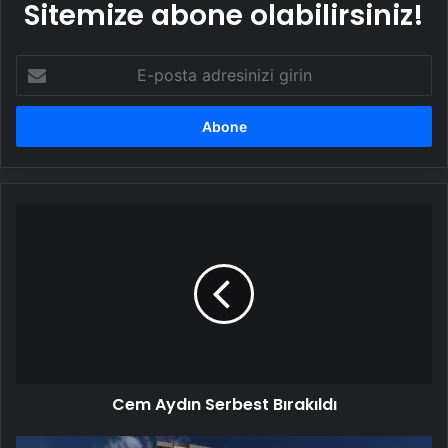
Sitemize abone olabilirsiniz!
E-
posta
adresinizi
girin
Cem
Aydın
Serbest
Bırakıldı
Cem Aydın Serbest Bırakıldı
Kayseri'de