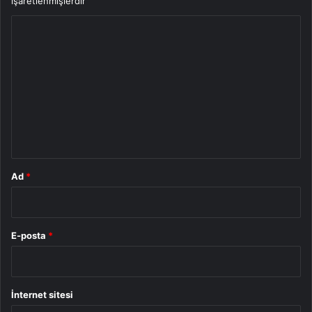
işaretlenmişlerdir
Y
o
r
u
m
*
Ad
*
E-posta
*
İnternet sitesi