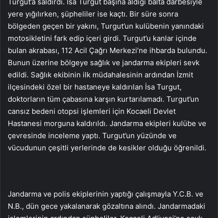
Turgut’a saldırdı. İsa Turgut başına aldığı balta darbesiyle
yere yığılırken, şüpheliler ise kaçtı. Bir süre sonra
bölgeden geçen bir yakını, Turgut’un kulübenin yanındaki
motosikletini fark edip içeri girdi. Turgut’u kanlar içinde
bulan akrabası, 112 Acil Çağrı Merkezi’ne ihbarda bulundu.
Bunun üzerine bölgeye sağlık ve jandarma ekipleri sevk
edildi. Sağlık ekibinin ilk müdahalesinin ardından İzmit
ilçesindeki özel bir hastaneye kaldırılan İsa Turgut,
doktorların tüm çabasına karşın kurtarılamadı. Turgut’un
cansız bedeni otopsi işlemleri için Kocaeli Devlet
Hastanesi morguna kaldırıldı. Jandarma ekipleri kulübe ve
çevresinde inceleme yaptı. Turgut’un yüzünde ve
vücudunun çeşitli yerlerinde de kesikler olduğu öğrenildi.
Jandarma ve polis ekiplerinin yaptığı çalışmayla Y.C.B. ve
N.B., dün gece yakalanarak gözaltına alındı. Jandarmadaki