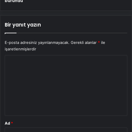
büründü
Bir yanıt yazın
E-posta adresiniz yayınlanmayacak.
Gerekli alanlar
*
ile
işaretlenmişlerdir
Y
o
r
u
m
*
Ad
*