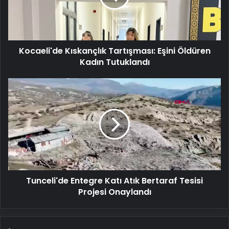
Kadın
Tutuklandı
Kocaeli'de Kıskançlık Tartışması: Eşini Öldüren
Kadın Tutuklandı
Tunceli'de
Entegre
Katı
Atık
Bertaraf
Tesisi
Projesi
Onaylandı
Tunceli'de Entegre Katı Atık Bertaraf Tesisi
Projesi Onaylandı