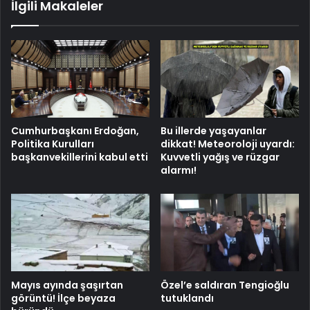
İlgili Makaleler
Cumhurbaşkanı Erdoğan,
Bu illerde yaşayanlar
Politika Kurulları
dikkat! Meteoroloji uyardı:
başkanvekillerini kabul etti
Kuvvetli yağış ve rüzgar
alarmı!
Mayıs ayında şaşırtan
Özel’e saldıran Tengioğlu
görüntü! İlçe beyaza
tutuklandı