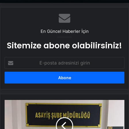
En Güncel Haberler İçin
Sitemize abone olabilirsiniz!
E-
posta
adresinizi
girin
Kocaeli'de
Kıskançlık
Tartışması:
Eşini
Öldüren