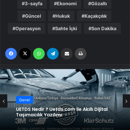
3-sayfa
Ekonomi
Gözaltı
Güncel
Hukuk
Kaçakçılık
Operasyon
Sahte İçki
Son Dakika
Facebook
X
WhatsApp
Telegram
Email'den paylaş
Yaz
Genel
UETDS Nedir ? Uetds.com İle Akıllı Dijital
Taşımacılık Yazılımı