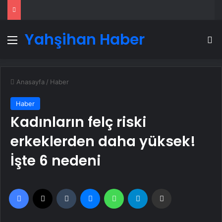
Yahşihan Haber
Menü
A
Anasayfa
/
Haber
Haber
Kadınların felç riski
erkeklerden daha yüksek!
İşte 6 nedeni
Facebook
X
Tumblr
Messenger
WhatsApp
Telegram
Email'den paylaş