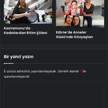
Kastamonu’da
Edirne’de Anneler
Kadınlardan Ritim Şöleni
Günü’nde Gözyaşları
Bir yanıt yazın
E-posta adresiniz yayınlanmayacak.
Gerekli alanlar
*
ile
işaretlenmişlerdir
Y
o
r
u