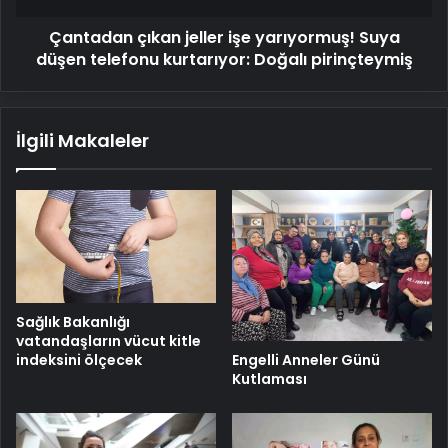
kurtarıyor:
Çantadan çıkan jeller işe yarıyormuş! Suya
Doğalı
pirinçteymiş
düşen telefonu kurtarıyor: Doğalı pirinçteymiş
İlgili Makaleler
Sağlık Bakanlığı
vatandaşların vücut kitle
indeksini ölçecek
Engelli Anneler Günü
Kutlaması