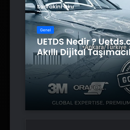
Sonrakini Oku
Genel
Yeni Dünya Düzensizl
Çağında Türk Dış Poli
ve Hakan Fidan Fakt