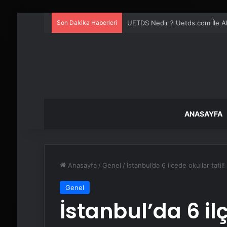
Son Dakika Haberleri
UETDS Nedir ? Uetds.com İle Akıll
ANASAYFA
Anasayfa
/
Genel
/
İstanbul’da 6 ilçede okullar tatil!
Genel
İstanbul’da 6 ilç