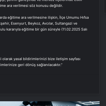
CNN TÜRK yılın televizyonu seçildi…
ime ara verilmesi söz konusu değildir.
Ödülü Demirören Medya TV Grup
Başkanı Murat Yancı aldı
larda eğitime ara verilmesine ilişkin, İlçe Umumu Hıfsa
kşehir, Esenyurt, Beykoz, Avcılar, Sultangazi ve
‘İmamoğlu’na suikast’ ihbarı yaptığı
lu kararıyla eğitime bir gün süreyle (11.02.2025 Salı
iddia edilmişti: EGM’den ‘Tengioğlu’
açıklaması
Dışişleri’nden İsrail’e tepki: Barış ve
istikrarı hedef almaktadır
i olarak yasal bildirimlerinizi bize iletişim sayfası
rimlerinize geri dönüş sağlanılacaktır.”
İsrail’in yeni suikastını MİT önledi
Serjoy : Dijital Medya Ajansı, Google
Reklam Ajansı, SEO Ajansı ve Web
Tasarım Ajansı