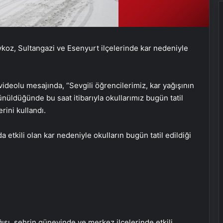
ykoz, Sultangazi ve Esenyurt ilçelerinde kar nedeniyle
eolu mesajında, “Sevgili öğrencilerimiz, kar yağışının
ldüğünde bu saat itibarıyla okullarımız bugün tatil
erini kullandı.
 etkili olan kar nedeniyle okulların bugün tatil edildiği
SON DAKİKA | Ahmet Minguzzi
davasında aranan 2 şüpheli
yakalandı!
ağışı, şehrin güneyinde ve merkez ilçelerinde etkili