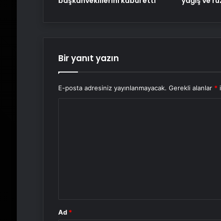
başkanvekillerini kabul etti
yağış ve rü
Bir yanıt yazın
E-posta adresiniz yayınlanmayacak.
Gerekli alanlar
*
i
Y
o
r
u
m
*
Ad
*