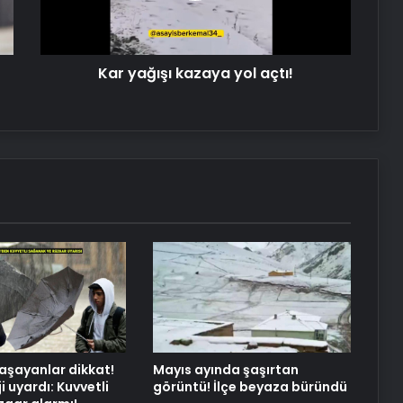
Dijital Taşımacılık Yazılımı
Kar yağışı kazaya yol açtı!
Yeni Dünya Düzensizliği Çağında
Türk Dış Politikası ve Hakan Fidan
Faktörü
Savunma Sanayinde Güncel, Doğru
ve Teknik Haberler
Datahost İle Güvenilir Sunucu
Hizmetleri
yaşayanlar dikkat!
Mayıs ayında şaşırtan
 uyardı: Kuvvetli
görüntü! İlçe beyaza büründü