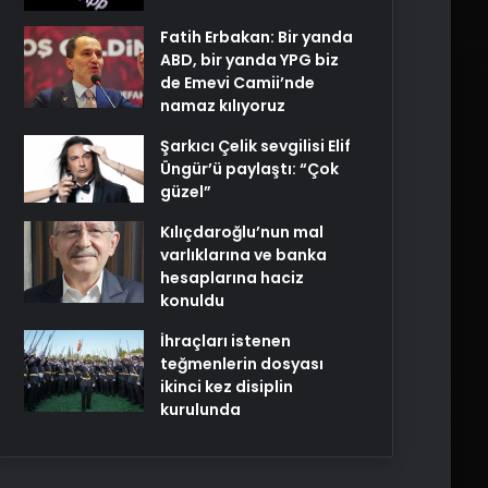
Fatih Erbakan: Bir yanda
ABD, bir yanda YPG biz
de Emevi Camii’nde
namaz kılıyoruz
Şarkıcı Çelik sevgilisi Elif
Üngür’ü paylaştı: “Çok
güzel”
Kılıçdaroğlu’nun mal
varlıklarına ve banka
hesaplarına haciz
konuldu
İhraçları istenen
teğmenlerin dosyası
ikinci kez disiplin
kurulunda