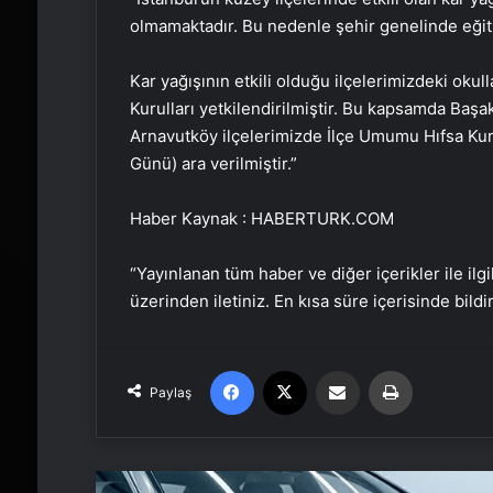
olmamaktadır. Bu nedenle şehir genelinde eğit
Kar yağışının etkili olduğu ilçelerimizdeki okul
Kurulları yetkilendirilmiştir. Bu kapsamda Başa
Arnavutköy ilçelerimizde İlçe Umumu Hıfsa Kuru
Günü) ara verilmiştir.”
Haber Kaynak : HABERTURK.COM
“Yayınlanan tüm haber ve diğer içerikler ile ilgil
üzerinden iletiniz. En kısa süre içerisinde bildi
Facebook
X
Email'den paylaş
Yaz
Paylaş