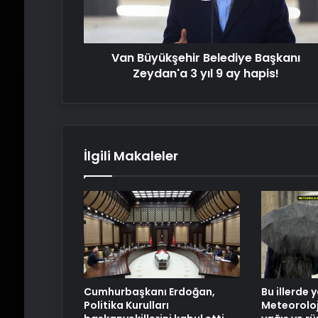
yıl
9
ay
Van Büyükşehir Belediye Başkanı
hapis!
Zeydan'a 3 yıl 9 ay hapis!
İlgili Makaleler
Cumhurbaşkanı Erdoğan,
Bu illerde 
Politika Kurulları
Meteoroloji