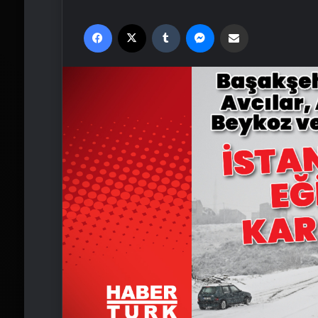
Facebook
X
Tumblr
Messenger
Email'den paylaş