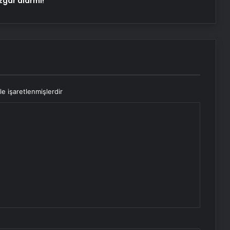
zgar alarmı!
le işaretlenmişlerdir