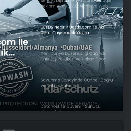
UETDS Nedir ? Uetds.com İle Akıllı
Dijital Taşımacılık Yazılımı
Yeni Dünya Düzensizliği Çağında
Türk Dış Politikası ve Hakan Fidan
Faktörü
iği
tikası
Savunma Sanayinde Güncel, Doğru
ve Teknik Haberler
örü
Datahost İle Güvenilir Sunucu
Hizmetleri
SON DAKİKA | Ahmet Minguzzi
davasında aranan 2 şüpheli
yakalandı!