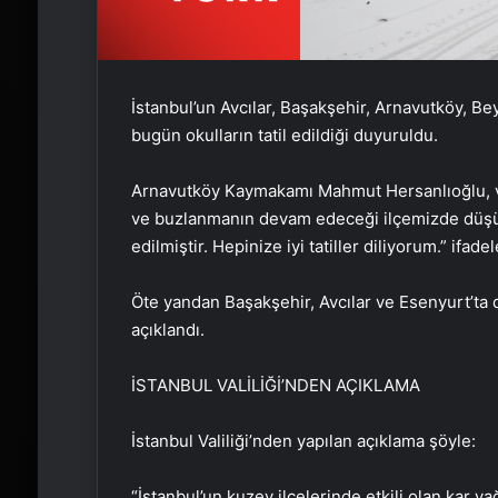
İstanbul’un Avcılar, Başakşehir, Arnavutköy, Be
bugün okulların tatil edildiği duyuruldu.
Arnavutköy Kaymakamı Mahmut Hersanlıoğlu, vid
ve buzlanmanın devam edeceği ilçemizde düşünü
edilmiştir. Hepinize iyi tatiller diliyorum.” ifadel
Öte yandan Başakşehir, Avcılar ve Esenyurt’ta da
açıklandı.
İSTANBUL VALİLİĞİ’NDEN AÇIKLAMA
İstanbul Valiliği’nden yapılan açıklama şöyle:
“İstanbul’un kuzey ilçelerinde etkili olan kar y