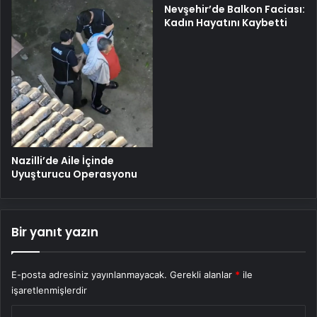
Nevşehir’de Balkon Faciası:
Kadın Hayatını Kaybetti
Nazilli’de Aile İçinde
Uyuşturucu Operasyonu
Bir yanıt yazın
E-posta adresiniz yayınlanmayacak.
Gerekli alanlar
*
ile
işaretlenmişlerdir
Y