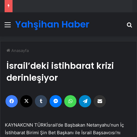
Yahşihan Haber
Menü
A
Anasayfa
İsrail’deki istihbarat krizi
derinleşiyor
Facebook
X
Tumblr
Messenger
WhatsApp
Telegram
Email'den paylaş
KAYNAK
CNN TÜRK
İsrail’de Başbakan Netanyahu’nun İç
İstihbarat Birimi Şin Bet Başkanı ile İsrail Başsavcısı’nı