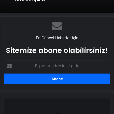
En Güncel Haberler İçin
Sitemize abone olabilirsiniz!
E-
posta
adresinizi
girin
AB'den
stratejik
ham