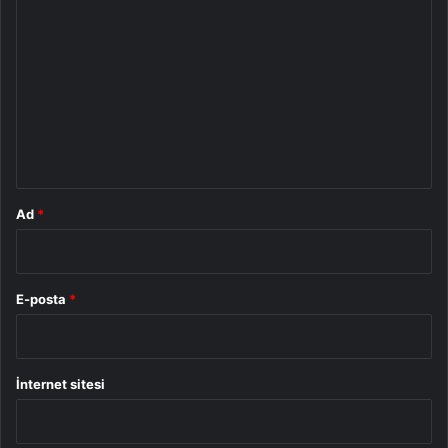
o
r
u
m
*
Ad
*
E-posta
*
İnternet sitesi