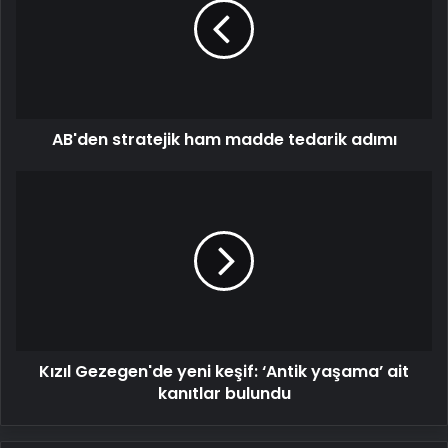
madde
tedarik
adımı
AB'den stratejik ham madde tedarik adımı
Kızıl
Gezegen'de
yeni
keşif:
‘Antik
yaşama’
ait
kanıtlar
bulundu
Kızıl Gezegen'de yeni keşif: ‘Antik yaşama’ ait
kanıtlar bulundu