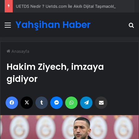
UETDS Nedir ? Uetds.com İle Akıllı Dijital Taşımacılık Yazılımı
Yahşihan Haber
Menü
A
Anasayfa
Hakim Ziyech, imzaya
gidiyor
Facebook
X
Tumblr
Messenger
WhatsApp
Telegram
Email'den paylaş