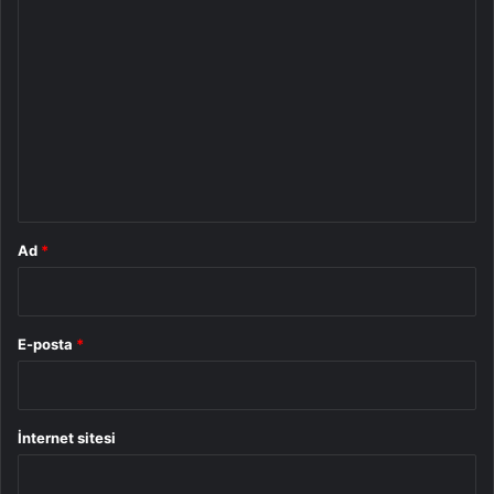
Y
o
r
u
m
*
Ad
*
E-posta
*
İnternet sitesi