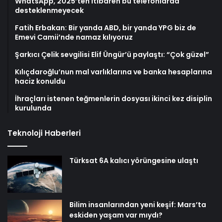
WhatsApp, 2025’ten itibaren bu telefonlarda
desteklenmeyecek
Fatih Erbakan: Bir yanda ABD, bir yanda YPG biz de
Emevi Camii’nde namaz kılıyoruz
Şarkıcı Çelik sevgilisi Elif Üngür’ü paylaştı: “Çok güzel”
Kılıçdaroğlu’nun mal varlıklarına ve banka hesaplarına
haciz konuldu
İhraçları istenen teğmenlerin dosyası ikinci kez disiplin
kurulunda
Teknoloji Haberleri
Türksat 6A kalıcı yörüngesine ulaştı
Bilim insanlarından yeni keşif: Mars’ta
eskiden yaşam var mıydı?