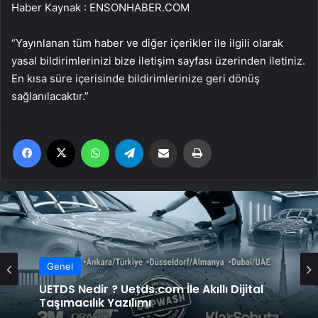
Haber Kaynak : ENSONHABER.COM
“Yayınlanan tüm haber ve diğer içerikler ile ilgili olarak
yasal bildirimlerinizi bize iletişim sayfası üzerinden iletiniz.
En kısa süre içerisinde bildirimlerinize geri dönüş
sağlanılacaktır.”
Facebook
X
WhatsApp
Telegram
Email'den paylaş
Yaz
Genel
UETDS Nedir ? Uetds.com İle Akıllı Dijital
Genel
Taşımacılık Yazılımı