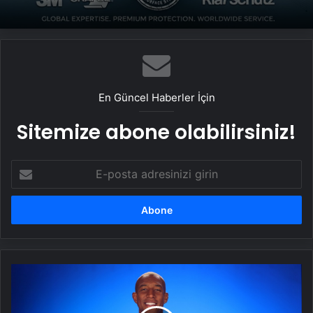
Yeni Dünya Düzensizliği Çağında Türk Dış
Politikası ve Hakan Fidan Faktörü
En Güncel Haberler İçin
Sitemize abone olabilirsiniz!
E-
posta
adresinizi
girin
Anderson
Talisca'dan
ilk