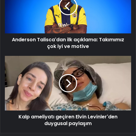
açıklama:
Takımımız
çok
iyi
ve
motive
Anderson Talisca'dan ilk açıklama: Takımımız
çok iyi ve motive
Kalp
ameliyatı
geçiren
Elvin
Levinler'den
duygusal
paylaşım
Kalp ameliyatı geçiren Elvin Levinler'den
duygusal paylaşım