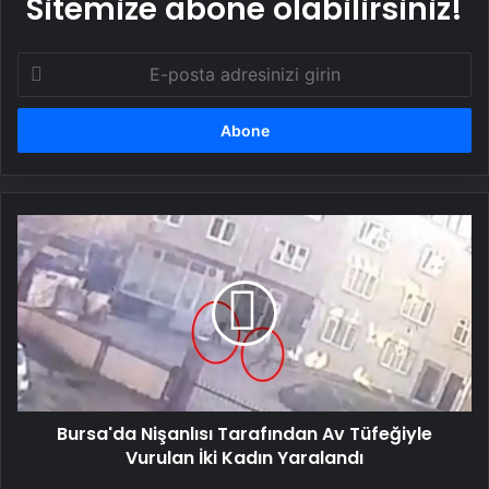
Sitemize abone olabilirsiniz!
E-
posta
adresinizi
girin
Bursa'da
Nişanlısı
Tarafından
Av
Tüfeğiyle
Vurulan
İki
Kadın
Yaralandı
Bursa'da Nişanlısı Tarafından Av Tüfeğiyle
Vurulan İki Kadın Yaralandı