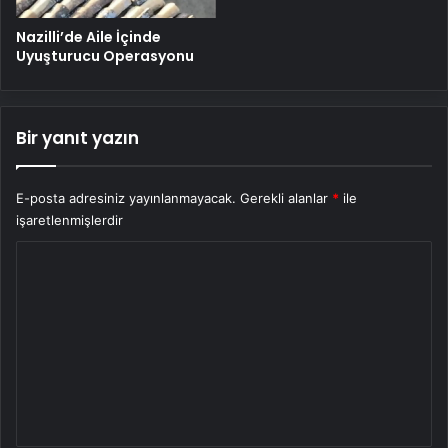
Nazilli’de Aile İçinde
Uyuşturucu Operasyonu
Bir yanıt yazın
E-posta adresiniz yayınlanmayacak.
Gerekli alanlar
*
ile
işaretlenmişlerdir
Y
o
r
u
m
*