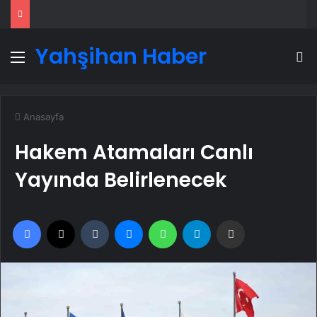
Yahşihan Haber
Menü
A
Anasayfa
Hakem Atamaları Canlı
Yayında Belirlenecek
Facebook
X
Tumblr
Messenger
WhatsApp
Telegram
Email'den paylaş