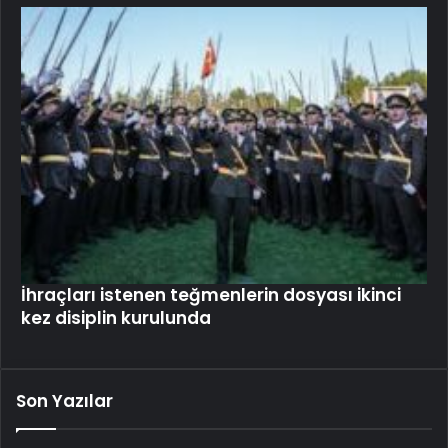
İhraçları istenen teğmenlerin dosyası ikinci
kez disiplin kurulunda
Son Yazılar