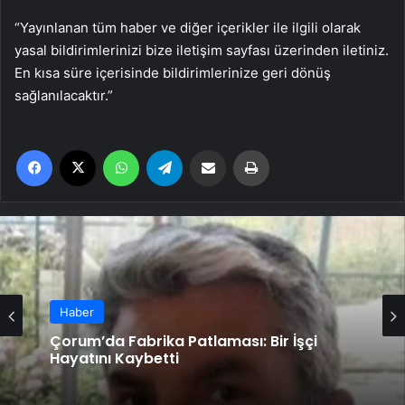
“Yayınlanan tüm haber ve diğer içerikler ile ilgili olarak
yasal bildirimlerinizi bize iletişim sayfası üzerinden iletiniz.
En kısa süre içerisinde bildirimlerinize geri dönüş
sağlanılacaktır.”
Facebook
X
WhatsApp
Telegram
Email'den paylaş
Yaz
Haber
Çorum’da Fabrika Patlaması: Bir İşçi
Hayatını Kaybetti