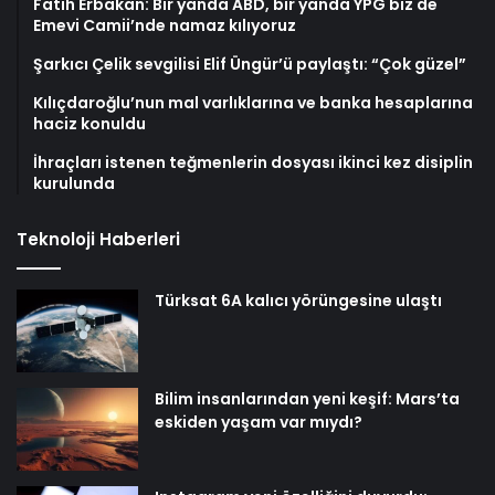
Fatih Erbakan: Bir yanda ABD, bir yanda YPG biz de
Emevi Camii’nde namaz kılıyoruz
Şarkıcı Çelik sevgilisi Elif Üngür’ü paylaştı: “Çok güzel”
Kılıçdaroğlu’nun mal varlıklarına ve banka hesaplarına
haciz konuldu
İhraçları istenen teğmenlerin dosyası ikinci kez disiplin
kurulunda
Teknoloji Haberleri
Türksat 6A kalıcı yörüngesine ulaştı
Bilim insanlarından yeni keşif: Mars’ta
eskiden yaşam var mıydı?