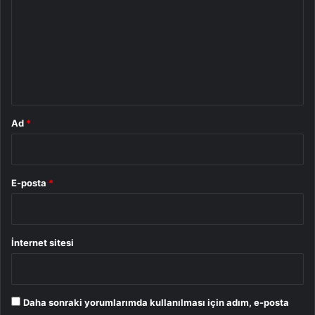
r
u
m
*
Ad
*
E-posta
*
İnternet sitesi
Daha sonraki yorumlarımda kullanılması için adım, e-posta