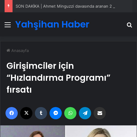
SON DAKİKA | Ahmet Minguzzi davasında aranan 2 şüpheli yakalandı!
Yahşihan Haber
Menü
A
Anasayfa
Girişimciler için
“Hızlandırma Programı”
fırsatı
Facebook
X
Tumblr
Messenger
WhatsApp
Telegram
Email'den paylaş