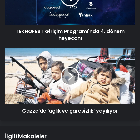
heyecanı
TEKNOFEST Girişim Programı'nda 4. dönem
heyecanı
Gazze’de
‘açlık
ve
çaresizlik’
yayılıyor
Gazze’de ‘açlık ve çaresizlik’ yayılıyor
İlgili Makaleler