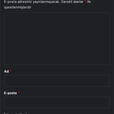
E-posta adresiniz yayınlanmayacak.
Gerekli alanlar
*
ile
işaretlenmişlerdir
Y
o
r
u
m
*
Ad
*
E-posta
*