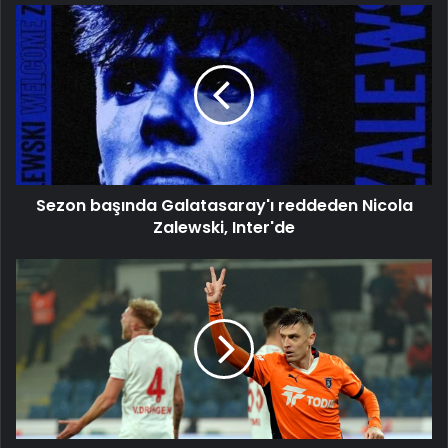
Sezon
başında
Galatasaray'ı
reddeden
Nicola
Zalewski,
Inter'de
Sezon başında Galatasaray'ı reddeden Nicola
Zalewski, Inter'de
Krzysztof
Piatek,
gol
krallığı
yarışında
farkı
açtı