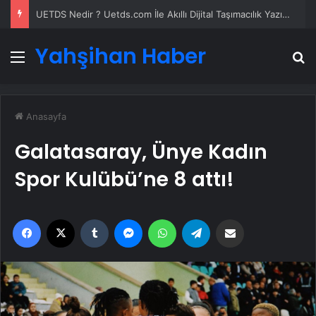
UETDS Nedir ? Uetds.com İle Akıllı Dijital Taşımacılık Yazılımı
Yahşihan Haber
Menü
A
Anasayfa
Galatasaray, Ünye Kadın
Spor Kulübü’ne 8 attı!
Facebook
X
Tumblr
Messenger
WhatsApp
Telegram
Email'den paylaş