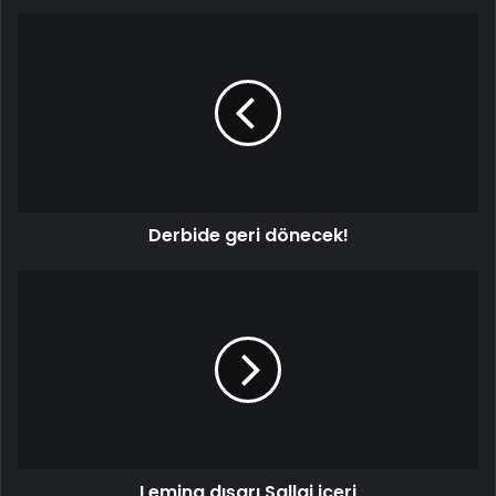
Derbide
geri
dönecek!
Derbide geri dönecek!
Lemina
dışarı
Sallai
içeri
Lemina dışarı Sallai içeri