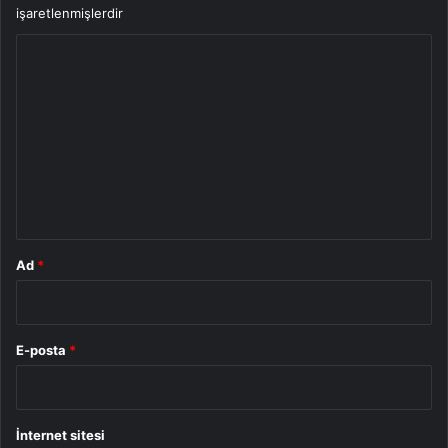
işaretlenmişlerdir
Y
o
r
u
m
*
Ad
*
E-posta
*
İnternet sitesi