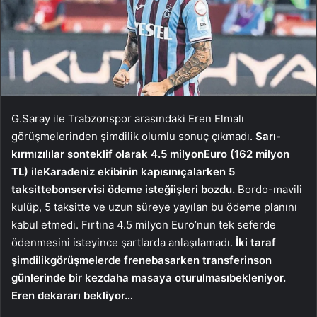
G.Saray ile Trabzonspor arasındaki Eren Elmalı
görüşmelerinden şimdilik olumlu sonuç çıkmadı.
Sarı-
kırmızılılar son
teklif olarak 4.5 milyon
Euro (162 milyon
TL) ile
Karadeniz ekibinin kapısını
çalarken 5
taksitte
bonservisi ödeme isteği
işleri bozdu.
Bordo-mavili
kulüp, 5 taksitte ve uzun süreye yayılan bu ödeme planını
kabul etmedi. Fırtına 4.5 milyon Euro’nun tek seferde
ödenmesini isteyince şartlarda anlaşılamadı.
İki taraf
şimdilik
görüşmelerde frene
basarken transferin
son
günlerinde bir kez
daha masaya oturulması
bekleniyor.
Eren de
kararı bekliyor…