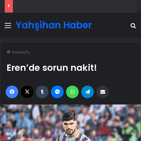
Yahşihan Haber
Menü
A
Anasayfa
Eren’de sorun nakit!
Facebook
X
Tumblr
Messenger
WhatsApp
Telegram
Email'den paylaş