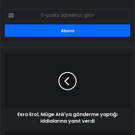
E-
posta
adresinizi
girin
Esra
Erol,
Müge
Anlı'ya
gönderme
yaptığı
iddialarına
yanıt
verdi
Esra Erol, Müge Anlı'ya gönderme yaptığı
iddialarına yanıt verdi
Bilecik'te