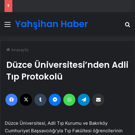
Yahşihan Haber
Menü
A
Anasayfa
Düzce Üniversitesi’nden Adli
Tıp Protokolü
Facebook
X
Tumblr
Messenger
WhatsApp
Telegram
Email'den paylaş
Düzce Üniversitesi, Adli Tıp Kurumu ve Bakırköy
Cumhuriyet Başsavcılığı’yla Tıp Fakültesi öğrencilerinin