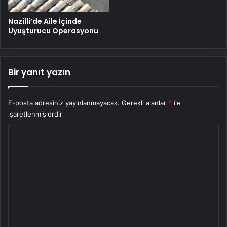
Nazilli’de Aile İçinde
Uyuşturucu Operasyonu
Bir yanıt yazın
E-posta adresiniz yayınlanmayacak.
Gerekli alanlar
*
ile
işaretlenmişlerdir
Y
o
r
u
m
*