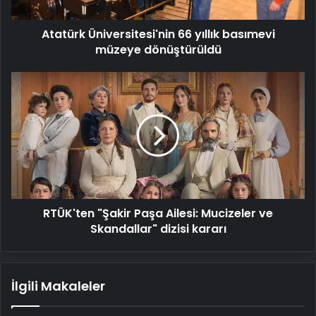
Atatürk Üniversitesi'nin 66 yıllık basımevi
müzeye dönüştürüldü
RTÜK'ten
"Şakir
Paşa
Ailesi:
Mucizeler
ve
Skandallar"
dizisi
kararı
RTÜK'ten "Şakir Paşa Ailesi: Mucizeler ve
Skandallar" dizisi kararı
İlgili Makaleler