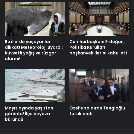
Bu illerde yaşayanlar
Cumhurbaşkanı Erdoğan,
dikkat! Meteoroloji uyardı:
Politika Kurulları
Kuvvetli yağış ve rüzgar
başkanvekillerini kabul etti
alarmı!
Mayıs ayında şaşırtan
Özel’e saldıran Tengioğlu
görüntü! İlçe beyaza
tutuklandı
büründü