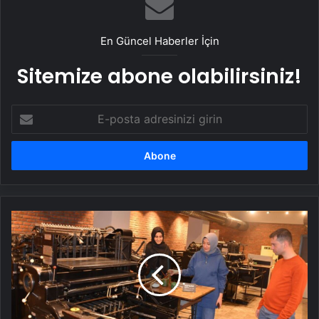
En Güncel Haberler İçin
Sitemize abone olabilirsiniz!
E-
posta
adresinizi
girin
Atatürk
Üniversitesi'nin
66
yıllık
basımevi
müzeye
dönüştürüldü