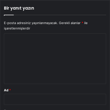
Bir yanıt yazın
E-posta adresiniz yayınlanmayacak.
Gerekli alanlar
*
ile
işaretlenmişlerdir
Y
o
r
u
m
*
Ad
*