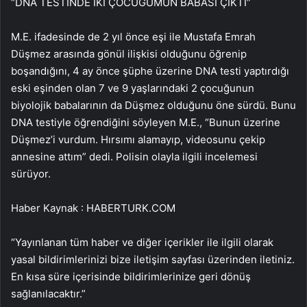
“DNA TESTİNDE İKİ ÇOCUĞUMUN BABASI ÇIKTI”
M.E. ifadesinde de 2 yıl önce eşi ile Mustafa Emrah
Düşmez arasında gönül ilişkisi olduğunu öğrenip
boşandığını, 4 ay önce şüphe üzerine DNA testi yaptırdığı
eski eşinden olan 7 ve 9 yaşlarındaki 2 çocuğunun
biyolojik babalarının da Düşmez olduğunu öne sürdü. Bunu
DNA testiyle öğrendiğini söyleyen M.E., “Bunun üzerine
Düşmez’i vurdum. Hırsımı alamayıp, videosunu çekip
annesine attım” dedi. Polisin olayla ilgili incelemesi
sürüyor.
Haber Kaynak : HABERTURK.COM
“Yayınlanan tüm haber ve diğer içerikler ile ilgili olarak
yasal bildirimlerinizi bize iletişim sayfası üzerinden iletiniz.
En kısa süre içerisinde bildirimlerinize geri dönüş
sağlanılacaktır.”