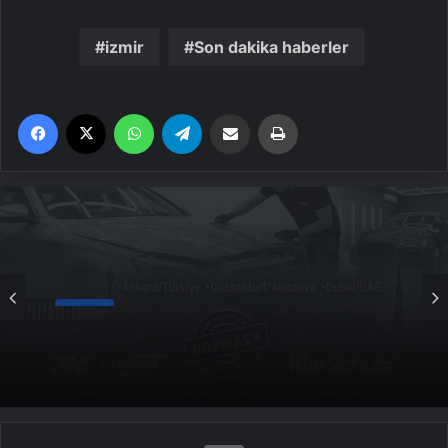
izmir
Son dakika haberler
Facebook
X
WhatsApp
Telegram
Email'den paylaş
Yaz
Genel
Yeni Dünya Düzensizliği Çağında Türk Dış
Politikası ve Hakan Fidan Faktörü