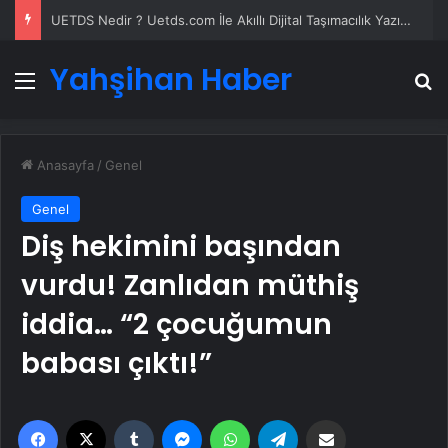
UETDS Nedir ? Uetds.com İle Akıllı Dijital Taşımacılık Yazılımı
Yahşihan Haber
Menü
A
Anasayfa
/
Genel
Genel
Diş hekimini başından
vurdu! Zanlıdan müthiş
iddia… “2 çocuğumun
babası çıktı!”
Facebook
X
Tumblr
Messenger
WhatsApp
Telegram
Email'den paylaş