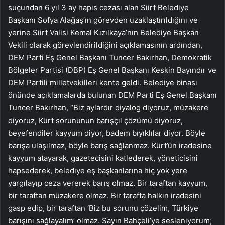
suçundan 6 yıl 3 ay hapis cezası alan Siirt Belediye
Başkanı Sofya Alağaş’ın görevden uzaklaştırıldığını ve
yerine Siirt Valisi Kemal Kızılkaya’nın Belediye Başkan
Vekili olarak görevlendirildiğini açıklamasının ardından,
DEM Parti Eş Genel Başkanı Tuncer Bakırhan, Demokratik
Bölgeler Partisi (DBP) Eş Genel Başkanı Keskin Bayındır ve
DEM Partili milletvekilleri kente geldi. Belediye binası
önünde açıklamalarda bulunan DEM Parti Eş Genel Başkanı
Tuncer Bakırhan, “Biz aylardır diyalog diyoruz, müzakere
diyoruz, Kürt sorununun barışçıl çözümü diyoruz,
beyefendiler kayyum diyor, badem bıyıklılar diyor. Böyle
barışa ulaşılmaz, böyle barış sağlanmaz. Kürt’ün iradesine
kayyum atayarak, gazetecisini katlederek, yöneticisini
hapsederek, belediye eş başkanlarına hiç yok yere
yargılayıp ceza vererek barış olmaz. Bir taraftan kayyum,
bir taraftan müzakere olmaz. Bir tarafta halkın iradesini
gasp edip, bir taraftan ‘Biz bu sorunu çözelim, Türkiye
barışını sağlayalım’ olmaz. Sayın Bahçeli’ye sesleniyorum;