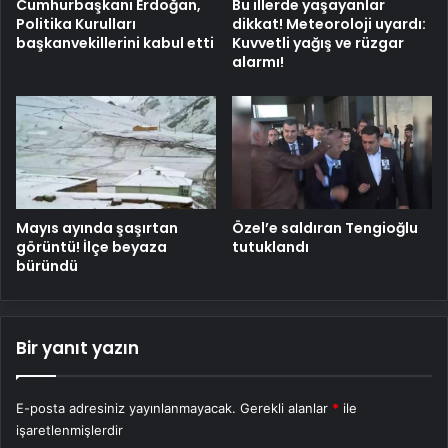
Cumhurbaşkanı Erdoğan,
Bu illerde yaşayanlar
Politika Kurulları
dikkat! Meteoroloji uyardı:
başkanvekillerini kabul etti
Kuvvetli yağış ve rüzgar
alarmı!
Mayıs ayında şaşırtan
Özel’e saldıran Tengioğlu
görüntü! İlçe beyaza
tutuklandı
büründü
Bir yanıt yazın
E-posta adresiniz yayınlanmayacak.
Gerekli alanlar
*
ile
işaretlenmişlerdir