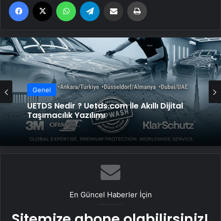
Facebook
X
WhatsApp
Telegram
Email'den paylaş
Yaz
Genel
UETDS Nedir ? Uetds.com İle Akıllı Dijital
Taşımacılık Yazılımı
En Güncel Haberler İçin
Sitemize abone olabilirsiniz!