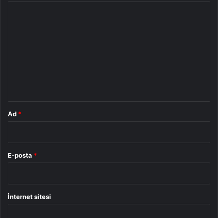
Y
o
r
u
m
*
Ad
*
E-posta
*
İnternet sitesi