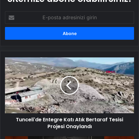
E-
posta
adresinizi
girin
Tunceli'de
Entegre
Katı
Atık
Bertaraf
Tesisi
Projesi
Onaylandı
Tunceli'de Entegre Katı Atık Bertaraf Tesisi
Projesi Onaylandı
Ankara'da