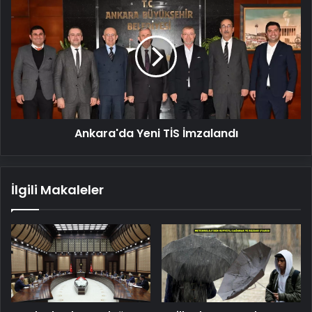
Yeni
TİS
İmzalandı
Ankara'da Yeni TİS İmzalandı
İlgili Makaleler