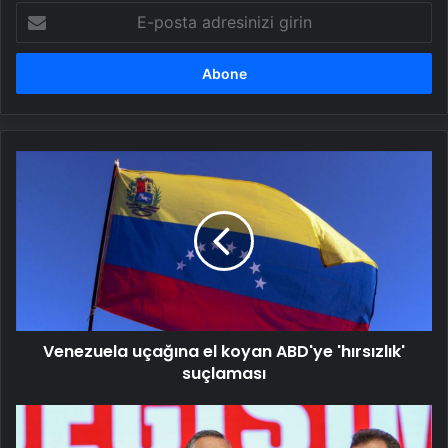
E-
posta
adresinizi
girin
Venezuela
uçağına
el
koyan
ABD'ye
'hırsızlık'
suçlaması
Venezuela uçağına el koyan ABD'ye 'hırsızlık'
suçlaması
CHP’de
kritik