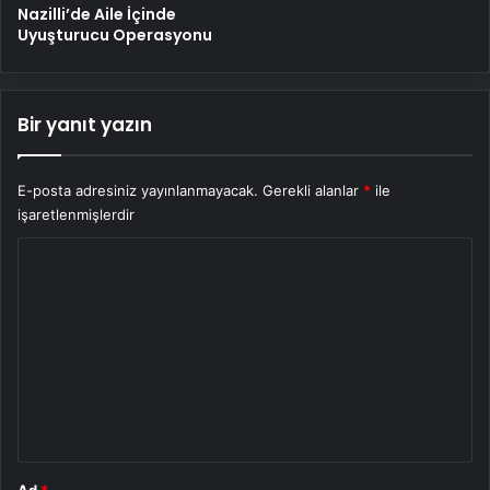
Nazilli’de Aile İçinde
Uyuşturucu Operasyonu
Bir yanıt yazın
E-posta adresiniz yayınlanmayacak.
Gerekli alanlar
*
ile
işaretlenmişlerdir
Y
o
r
u
m
*