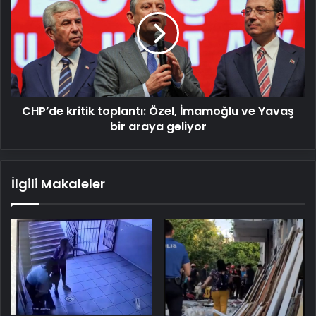
toplantı:
Özel,
İmamoğlu
ve
Yavaş
bir
araya
CHP’de kritik toplantı: Özel, İmamoğlu ve Yavaş
geliyor
bir araya geliyor
İlgili Makaleler