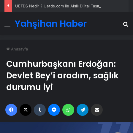
UETDS Nedir ? Uetds.com İle Akıllı Dijital Taşımacılık Yazılımı
Yahşihan Haber
Menü
A
Anasayfa
Cumhurbaşkanı Erdoğan:
Devlet Bey’i aradım, sağlık
durumu iyi
Facebook
X
Tumblr
Messenger
WhatsApp
Telegram
Email'den paylaş