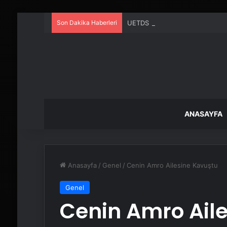
Son Dakika Haberleri
UETDS Nedir ? Uetds.com İle Akıll
ANASAYFA
Anasayfa
/
Genel
/
Cenin Amro Ailesine Kavuştu
Genel
Cenin Amro Ail