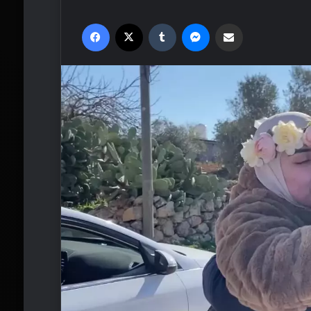
Facebook
X
Tumblr
Messenger
Email'den paylaş