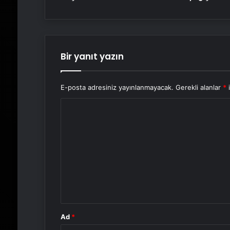
Bir yanıt yazın
E-posta adresiniz yayınlanmayacak.
Gerekli alanlar
*
i
Y
o
r
u
m
*
Ad
*