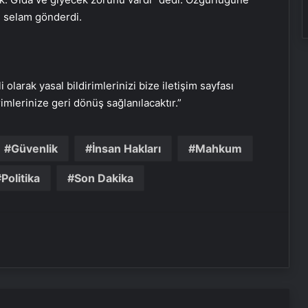
re selam gönderdi.
i olarak yasal bildirimlerinizi bize iletişim sayfası
rimlerinize geri dönüş sağlanılacaktır.”
Serjoy : Dijital Medya Ajansı, Google
Güvenlik
İnsan Hakları
Mahkum
Reklam Ajansı, SEO Ajansı ve Web
Tasarım Ajansı
Politika
Son Dakika
UETDS Nedir ? Uetds.com İle Akıllı
Dijital Taşımacılık Yazılımı
Yeni Dünya Düzensizliği Çağında
Türk Dış Politikası ve Hakan Fidan
Faktörü