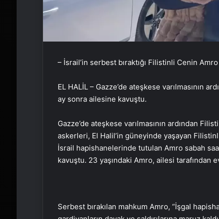
– İsrail’in serbest bıraktığı Filistinli Cenin Amr
EL HALİL – Gazze’de ateşkese varılmasının ard
ay sonra ailesine kavuştu.
Gazze’de ateşkese varılmasının ardından Filisti
askerleri, El Halil’in güneyinde yaşayan Filisti
İsrail hapishanelerinde tutulan Amro sabah saa
kavuştu. 23 yaşındaki Amro, ailesi tarafından e
Serbest bırakılan mahkum Amro, “İşgal hapishan
gardiyanların dayak ve saldırılarına maruz kal