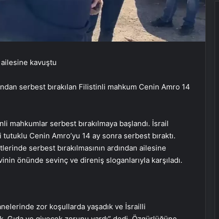
o ailesine kavuştu
ından serbest bırakılan Filistinli mahkum Cenin Amro 14
nli mahkumlar serbest bırakılmaya başlandı. İsrail
nli tutuklu Cenin Amro’yu 14 ay sonra serbest bıraktı.
tlerinde serbest bırakılmasının ardından ailesine
vinin önünde sevinç ve direniş sloganlarıyla karşıladı.
elerinde zor koşullarda yaşadık ve İsrailli
dık. Gıda ve giyecek zorunu vardı” dedi. Özgürlüğüne