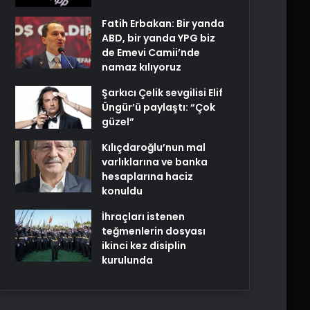
Fatih Erbakan: Bir yanda
ABD, bir yanda YPG biz
de Emevi Camii’nde
namaz kılıyoruz
Şarkıcı Çelik sevgilisi Elif
Üngür’ü paylaştı: “Çok
güzel”
Kılıçdaroğlu’nun mal
varlıklarına ve banka
hesaplarına haciz
konuldu
İhraçları istenen
teğmenlerin dosyası
ikinci kez disiplin
kurulunda