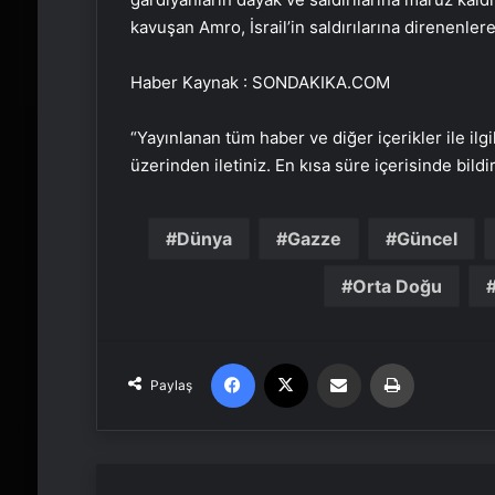
kavuşan Amro, İsrail’in saldırılarına direnenle
Haber Kaynak : SONDAKIKA.COM
“Yayınlanan tüm haber ve diğer içerikler ile ilgil
üzerinden iletiniz. En kısa süre içerisinde bildi
Dünya
Gazze
Güncel
Orta Doğu
Facebook
X
Email'den paylaş
Yaz
Paylaş