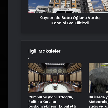
Kilitledi
Kayseri'de Baba Oğlunu Vurdu,
Kendini Eve Kilitledi
İlgili Makaleler
Cumhurbaşkanı Erdoğan,
Bu illerde 
Politika Kurulları
Meteoroloji
başkanvekillerini kabul etti
yağış ve rü