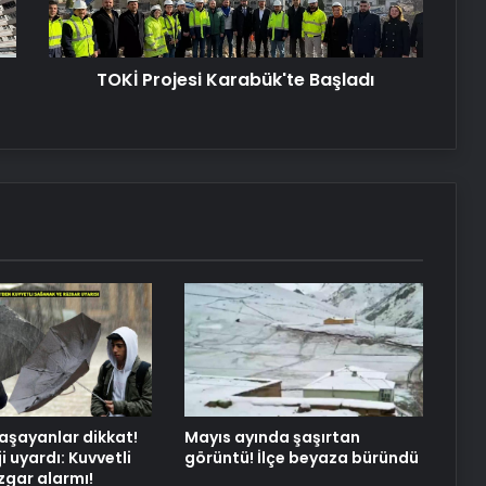
TOKİ Projesi Karabük'te Başladı
yaşayanlar dikkat!
Mayıs ayında şaşırtan
 uyardı: Kuvvetli
görüntü! İlçe beyaza büründü
zgar alarmı!