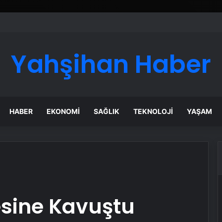
ı Dijital Taşımacılık Yazılımı
Yahşihan Haber
HABER
EKONOMI
SAĞLIK
TEKNOLOJI
YAŞAM
esine Kavuştu