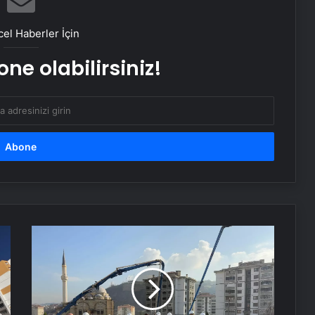
Dışişleri’nden İsrail’e tepki: Barış ve
istikrarı hedef almaktadır
el Haberler İçin
ne olabilirsiniz!
İsrail’in yeni suikastını MİT önledi
TOKİ
Projesi
Karabük'te
Başladı