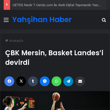
UETDS Nedir ? Uetds.com İle Akıllı Dijital Taşımacılık Yazılımı
Yahşihan Haber
Menü
A
Anasayfa
ÇBK Mersin, Basket Landes’i
devirdi
Facebook
X
Tumblr
Messenger
WhatsApp
Telegram
Email'den paylaş