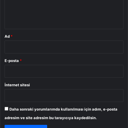
u
m
*
Ad
*
E-posta
*
İnternet sitesi
Daha sonraki yorumlarımda kullanılması için adım, e-posta
adresim ve site adresim bu tarayıcıya kaydedilsin.