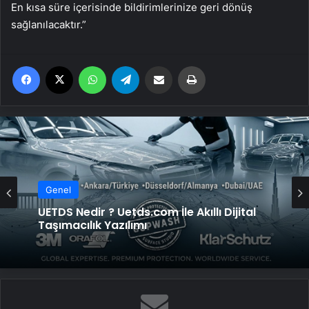
En kısa süre içerisinde bildirimlerinize geri dönüş
sağlanılacaktır.”
Facebook
X
WhatsApp
Telegram
Email'den paylaş
Yaz
Genel
Genel
Yeni Dünya Düzensizliği Çağında Türk Dış
Politikası ve Hakan Fidan Faktörü
UETDS Nedir ? Uetds.com İle Akıllı Dijital