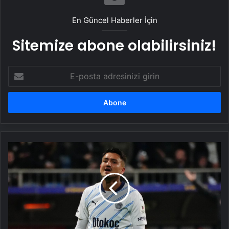
Taşımacılık Yazılımı
En Güncel Haberler İçin
Sitemize abone olabilirsiniz!
E-
posta
adresinizi
girin
Cengiz
Ünder'in
Beşiktaş'a
transferi
çıkmaza
girdi