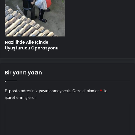
Nazilli’de Aile İçinde
Uyuşturucu Operasyonu
Bir yanıt yazın
E-posta adresiniz yayınlanmayacak.
Gerekli alanlar
*
ile
işaretlenmişlerdir
Y
o
r