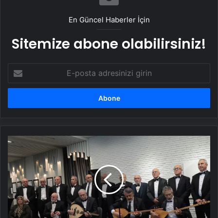
En Güncel Haberler İçin
Sitemize abone olabilirsiniz!
E-
posta
adresinizi
girin
Kayseri'de
"ulu
çınarlar"ın
unutulmaz
anılarını
lise
öğrencileri
kara