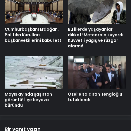
Cumhurbaşkanı Erdoğan,
Bu illerde yaşayanlar
Politika Kurulları
dikkat! Meteoroloji uyardı:
başkanvekillerini kabul etti
Kuvvetli yağış ve rüzgar
alarmı!
Mayıs ayında şaşırtan
Özel’e saldıran Tengioğlu
görüntü! İlçe beyaza
tutuklandı
büründü
Bir yanıt yazın