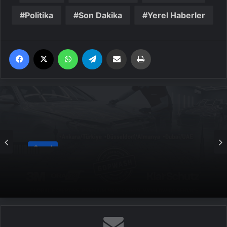
Politika
Son Dakika
Yerel Haberler
Facebook
X
WhatsApp
Telegram
Email'den paylaş
Yaz
Genel
Yeni Dünya Düzensizliği Çağında Türk Dış
Politikası ve Hakan Fidan Faktörü