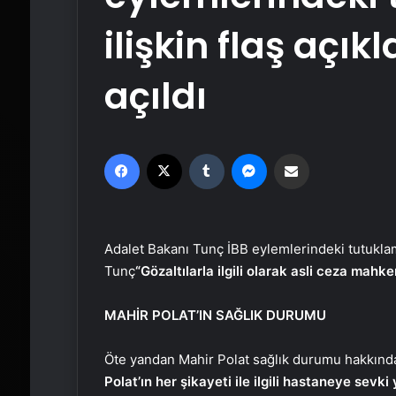
ilişkin flaş açı
açıldı
Facebook
X
Tumblr
Messenger
Email'den paylaş
Adalet Bakanı Tunç İBB eylemlerindeki tutuklam
Tunç
“Gözaltılarla ilgili olarak asli ceza mahk
MAHİR POLAT’IN SAĞLIK DURUMU
Öte yandan Mahir Polat sağlık durumu hakkınd
Polat’ın her şikayeti ile ilgili hastaneye sevki 