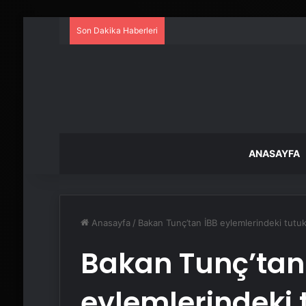
Son Dakika Haberleri
ANASAYFA
Anasayfa
/
Bakan Tunç’tan İBB eylemlerindeki tutukla
Bakan Tunç’tan
eylemlerindeki