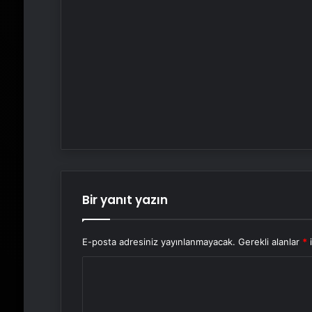
Bir yanıt yazın
E-posta adresiniz yayınlanmayacak.
Gerekli alanlar
*
i
Y
o
r