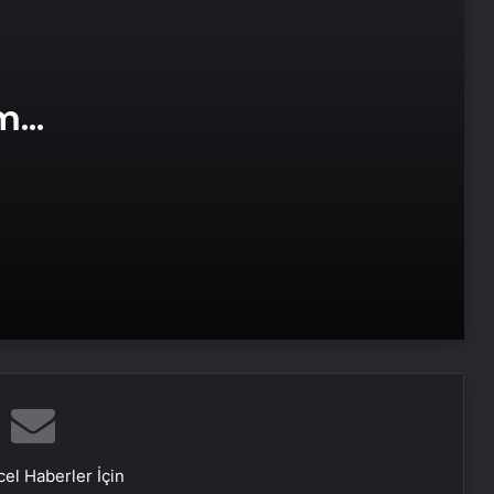
Datahost İle Güvenilir Sunucu
Hizmetleri
am
e Web
Aydın’da Uyuşturucu Operasyonu: 15
Tutuklama
Çorum’da Fabrika Patlaması: Bir İşçi
Hayatını Kaybetti
Esenyurt’ta Servis Aracının Çarptığı
Çocuk Ağır Yaralandı
Antalya’da Korku Evinde Yangın: 3
Çalışan Yaralandı
el Haberler İçin