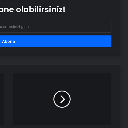
ne olabilirsiniz!
Kaybolan 92 Yaşındaki Adam
Ormanda Bulundu
Trump,
Beyaz
Saray
bahçesinde
altın
kürekle
ağaç
dikti