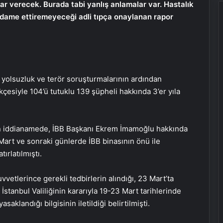
arar verecek. Burada tabi yanlış anlamalar var. Hastalık
idame ettiremeyeceği adli tıpça onaylanan rapor
 yolsuzluk ve terör soruşturmalarının ardından
kçesiyle 104’ü tutuklu 139 şüpheli hakkında 3’er yıla
an iddianamede, İBB Başkanı Ekrem İmamoğlu hakkında
rt ve sonraki günlerde İBB binasının önü ile
ırlatılmıştı.
vetlerince gerekli tedbirlerin alındığı, 23 Mart’ta
 İstanbul Valiliğinin kararıyla 19-23 Mart tarihlerinde
aklandığı bilgisinin iletildiği belirtilmişti.