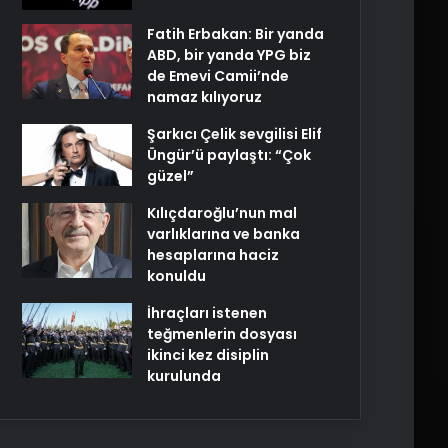
Fatih Erbakan: Bir yanda
ABD, bir yanda YPG biz
de Emevi Camii’nde
namaz kılıyoruz
Şarkıcı Çelik sevgilisi Elif
Üngür’ü paylaştı: “Çok
güzel”
Kılıçdaroğlu’nun mal
varlıklarına ve banka
hesaplarına haciz
konuldu
İhraçları istenen
teğmenlerin dosyası
ikinci kez disiplin
kurulunda