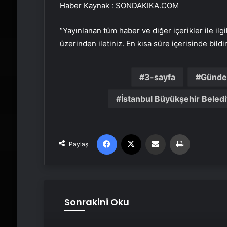
Haber Kaynak : SONDAKIKA.COM
“Yayınlanan tüm haber ve diğer içerikler ile ilgil
üzerinden iletiniz. En kısa süre içerisinde bildi
3-sayfa
Günd
İstanbul Büyükşehir Beledi
Facebook
X
Email'den paylaş
Yaz
Paylaş
Sonrakini Oku