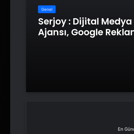
Genel
Serjoy : Dijital Medya
Ajansı, Google Rekl
Ajansı, SEO Ajansı v
Tasarım Ajansı
En Günc