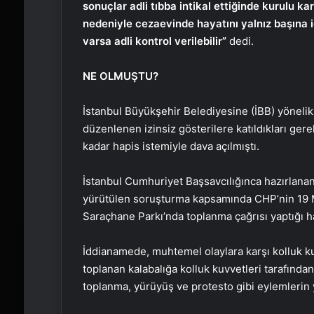
sonuçlar adli tıbba intikal ettiğinde kurulu k
nedeniyle cezaevinde hayatını yalnız başına 
varsa adli kontrol verilebilir”
dedi.
NE OLMUŞTU?
İstanbul Büyükşehir Belediyesine (İBB) yönelik
düzenlenen izinsiz gösterilere katıldıkları gere
kadar hapis istemiyle dava açılmıştı.
İstanbul Cumhuriyet Başsavcılığınca hazırlan
yürütülen soruşturma kapsamında CHP’nin 19 Ma
Saraçhane Parkı’nda toplanma çağrısı yaptığı hat
İddianamede, muhtemel olaylara karşı kolluk kuv
toplanan kalabalığa kolluk kuvvetleri tarafından
toplanma, yürüyüş ve protesto gibi eylemlerin yas