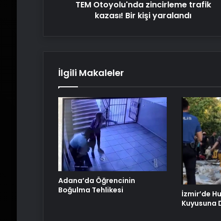
TEM Otoyolu'nda zincirleme trafik
kazası! Bir kişi yaralandı
İlgili Makaleler
Adana’da Öğrencinin
Boğulma Tehlikesi
İzmir’de H
Kuyusuna 