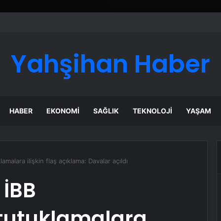
Yahşihan Haber
HABER
EKONOMI
SAĞLIK
TEKNOLOJI
YAŞAM
malara ilişkin flaş açıklama: Davalar açıldı
 İBB
 tutuklamalara