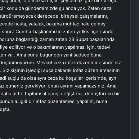
 bağlantılı, ‘o olmazsa hiçbir şey olmaz’ gibi bir süreçle
 bir konu da gündemimizde şu anda yok. Zaten ceza
sürdüremeyecek derecede, bireysel çalışmalarını,
recede hasta, yatalak, bakıma muhtaç hale gelmiş
tan sonra Cumhurbaşkanımızın zaten yetkisi içerisinde
 raporuna bağlandığı zaman zaten 28 Şubat paşalarında
liye ediliyor ve o bakımlarının yapılması için, tedavi
 zaten var. Ama bunu bugünden yani sadece buna
 düşünmüyorum. Mevcut ceza infaz düzenlemesinde siz
Siz kişinin işlediği suça bakarak infaz düzenlemesinin
adi suçlu da olsa aynı ceza bu koşullar içerisinde, aynı
nfaz etmeniz gerekiyor, onun ayrımı yapamazsınız. Ama
daha üstte toplumsal barışı değiştirici, dönüştürücü bir
bununla ilgili bir infaz düzenlemesi yapalım, buna
nuştu.