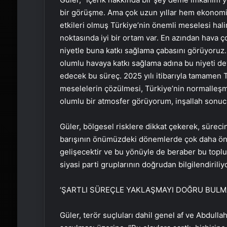
bir görüşme. Ama çok uzun yıllar hem ekonomi
etkileri olmuş Türkiye’nin önemli meselesi ha
noktasında iyi bir ortam var. En azından hava ç
niyetle buna katkı sağlama çabasını görüyoruz
olumlu havaya katkı sağlama adına bu niyeti d
edecek bu süreç. 2025 yılı itibarıyla tamamen 
meselelerin çözülmesi, Türkiye’nin normalleşm
olumlu bir atmosfer görüyorum, inşallah sonucu 
Güler, bölgesel risklere dikkat çekerek, süreci
barışının önümüzdeki dönemlerde çok daha öne
gelişecektir ve bu yönüyle de beraber bu toplum
siyasi parti gruplarının doğrudan bilgilendiriliy
‘ŞARTLI SÜREÇLE YAKLAŞMAYI DOĞRU BULM
Güler, terör suçluları dahil genel af ve Abdull