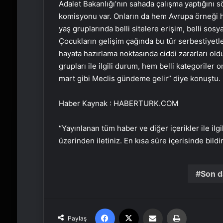
Adalet Bakanlığı’nın sahada çalışma yaptığını 
komisyonu var. Onların da hem Avrupa örneği h
yaş gruplarında belli sitelere erişim, belli sos
Çocukların gelişim çağında bu tür serbestiyetl
hayata hazırlama noktasında ciddi zararları o
grupları ile ilgili durum, hem belli kategorile
mart gibi Meclis gündeme gelir” diye konuştu.
Haber Kaynak : HABERTURK.COM
“Yayınlanan tüm haber ve diğer içerikler ile ilgil
üzerinden iletiniz. En kısa süre içerisinde bildi
Son d
Facebook
X
Email'den paylaş
Yaz
Paylaş