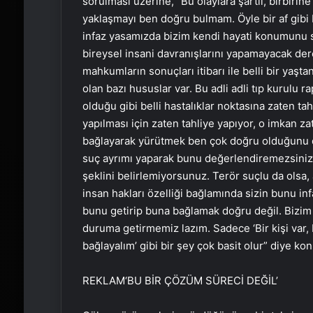
sorulması üzerine, “Bu olaylara şartlı, birbirine
yaklaşmayı ben doğru bulmam. Öyle bir af gibi
infaz yasamızda bizim kendi hayati konumunu 
bireysel insani davranışlarını yapamayacak de
mahkumların sonuçları itibarı ile belli bir yaş
olan bazı hususlar var. Bu adli adli tıp kurulu
olduğu gibi belli hastalıklar noktasına zaten tah
yapılması için zaten tahliye yapıyor, o imkan
bağlayarak yürütmek ben çok doğru olduğunu
suç ayrımı yaparak bunu değerlendiremezsiniz. 
şeklini belirlemiyorsunuz. Terör suçlu da olsa, 
insan hakları özelliği bağlamında sizin bunu i
bunu getirip buna bağlamak doğru değil. Bizim 
duruma getirmemiz lazım. Sadece ‘Bir kişi var, 
bağlayalım’ gibi bir şey çok basit olur” diye ko
REKLAM
‘BU BİR ÇÖZÜM SÜRECİ DEĞİL’