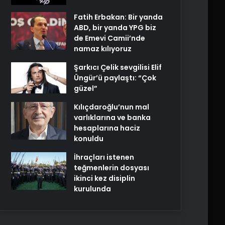
Fatih Erbakan: Bir yanda
ABD, bir yanda YPG biz
de Emevi Camii’nde
namaz kılıyoruz
Şarkıcı Çelik sevgilisi Elif
Üngür’ü paylaştı: “Çok
güzel”
Kılıçdaroğlu’nun mal
varlıklarına ve banka
hesaplarına haciz
konuldu
İhraçları istenen
teğmenlerin dosyası
ikinci kez disiplin
kurulunda