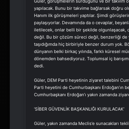
Güler, görüşmelerin sürdüğünü ve bir takvim
yapılacak. Bunu bir takvime bağlarsak doğru olma
Hanım ilk görüşmeleri yaptılar. Şimdi görüşlerini
paylaşıyorlar. Devamında da o cevaplar, beyanl
iletilecek, onlar belli bir şekilde olgunlaşacak
değil. Bu bir çözüm süreci değil, benzerliği de
taşıdığımda hiç birbiriyle benzer durum yok. B
dünyanın belki birkaç yılında, farklı küresel mü
dönemden bahsediyoruz. Toplumsal iç barışımı
dedi.
Güler, DEM Parti heyetinin ziyaret talebini Cu
Parti heyetini de Cumhurbaşkanı Erdoğan’ın beli
Cumhurbaşkanı Erdoğan’ı yakın zamanda ziyaret 
‘SİBER GÜVENLİK BAŞKANLIĞI KURULACAK’
Güler, yakın zamanda Meclis’e sunacakları tekli