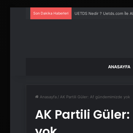
Son Dakika Haberleri
UETDS Nedir ? Uetds.com İle Akıll
ANASAYFA
Anasayfa
/
AK Partili Güler: Af gündemimizde yok
AK Partili Güle
yok