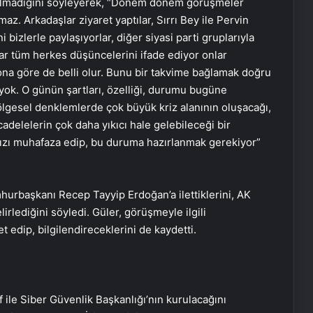
 olmadığını söyleyerek, “Dönem dönem görüşmeler
z. Arkadaşlar ziyaret yaptılar, Sırrı Bey ile Pervin
 bizlerle paylaşıyorlar, diğer siyasi parti gruplarıyla
ar tüm herkes düşüncelerini ifade ediyor onlar
, ona göre de belli olur. Bunu bir takvime bağlamak doğru
 yok. O günün şartları, özelliği, durumu bugüne
ölgesel denklemlerde çok büyük kriz alanının oluşacağı,
cadelelerin çok daha yıkıcı hale gelebileceği bir
zı muhafaza edip, bu duruma hazırlanmak gerekiyor”
mhurbaşkanı Recep Tayyip Erdoğan’a ilettiklerini, AK
rlediğini söyledi. Güler, görüşmeyle ilgili
edip, bilgilendireceklerini de kaydetti.
f ile Siber Güvenlik Başkanlığı’nın kurulacağını