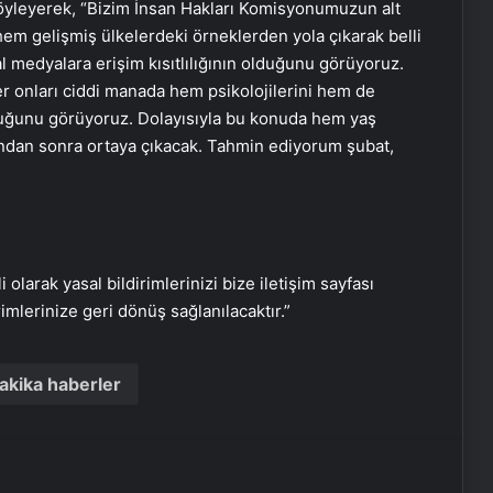
Aydın’da Uyuşturucu Operasyonu:
söyleyerek, “Bizim İnsan Hakları Komisyonumuzun alt
15 Tutuklama
em gelişmiş ülkelerdeki örneklerden yola çıkarak belli
yal medyalara erişim kısıtlılığının olduğunu görüyoruz.
er onları ciddi manada hem psikolojilerini hem de
Çorum’da Fabrika Patlaması: Bir İşçi
lduğunu görüyoruz. Dolayısıyla bu konuda hem yaş
Hayatını Kaybetti
r ondan sonra ortaya çıkacak. Tahmin ediyorum şubat,
Esenyurt’ta Servis Aracının Çarptığı
Çocuk Ağır Yaralandı
i olarak yasal bildirimlerinizi bize iletişim sayfası
Antalya’da Korku Evinde Yangın: 3
rimlerinize geri dönüş sağlanılacaktır.”
Çalışan Yaralandı
akika haberler
Kaybolan 92 Yaşındaki Adam
Ormanda Bulundu