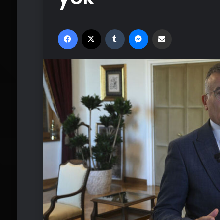
Facebook
X
Tumblr
Messenger
Email'den paylaş