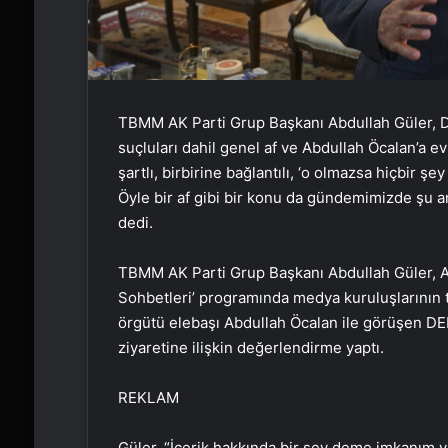
TBMM AK Parti Grup Başkanı Abdullah Güler, DEM
suçluları dahil genel af ve Abdullah Öcalan’a ev 
şartlı, birbirine bağlantılı, ‘o olmazsa hiçbir 
Öyle bir af gibi bir konu da gündemimizde şu a
dedi.
TBMM AK Parti Grup Başkanı Abdullah Güler, A
Sohbetleri’ programında medya kuruluşlarının tem
örgütü elebaşı Abdullah Öcalan ile görüşen D
ziyaretine ilişkin değerlendirme yaptı.
REKLAM
Güler, “İçerik hakkında bir şey deme imkanım yo