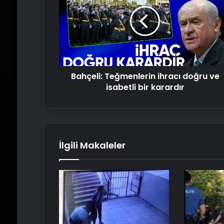
ihracı
doğru
ve
isabetli
bir
karardır
Bahçeli: Teğmenlerin ihracı doğru ve
isabetli bir karardır
İlgili Makaleler