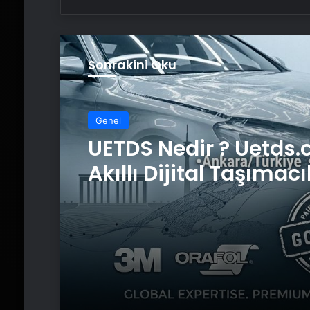
Sonrakini Oku
Genel
Yeni Dünya Düzensizl
Çağında Türk Dış Poli
ve Hakan Fidan Fakt