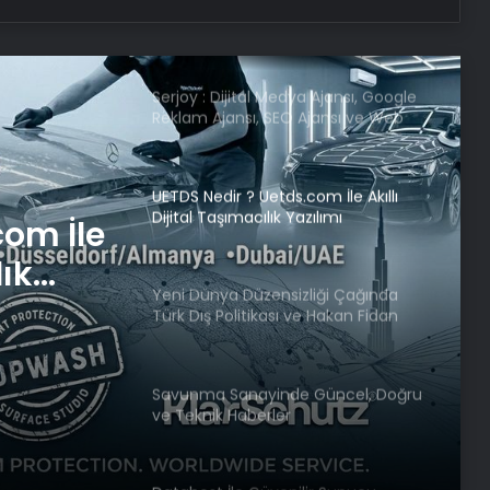
Reklam Ajansı, SEO Ajansı ve Web
Tasarım Ajansı
UETDS Nedir ? Uetds.com İle Akıllı
Dijital Taşımacılık Yazılımı
Yeni Dünya Düzensizliği Çağında
Türk Dış Politikası ve Hakan Fidan
iği
Faktörü
tikası
Savunma Sanayinde Güncel, Doğru
örü
ve Teknik Haberler
Datahost İle Güvenilir Sunucu
Hizmetleri