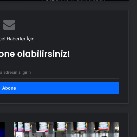
Aydın’da Uyuşturucu Operasyonu:
15 Tutuklama
Çorum’da Fabrika Patlaması: Bir İşçi
Hayatını Kaybetti
el Haberler İçin
ne olabilirsiniz!
Esenyurt’ta Servis Aracının Çarptığı
Çocuk Ağır Yaralandı
Antalya’da Korku Evinde Yangın: 3
Çalışan Yaralandı
Kaybolan 92 Yaşındaki Adam
Ormanda Bulundu
Ölümcül
virüs