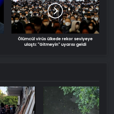
Serjoy : Dijital Medya Ajansı, Google
ülkede
Reklam Ajansı, SEO Ajansı ve Web
rekor
Tasarım Ajansı
seviyeye
ulaştı:
"Gitmeyin"
UETDS Nedir ? Uetds.com İle Akıllı
uyarısı
Dijital Taşımacılık Yazılımı
geldi
Ölümcül virüs ülkede rekor seviyeye
ulaştı: "Gitmeyin" uyarısı geldi
Yeni Dünya Düzensizliği Çağında
Türk Dış Politikası ve Hakan Fidan
Faktörü
Savunma Sanayinde Güncel, Doğru
ve Teknik Haberler
Datahost İle Güvenilir Sunucu
Hizmetleri