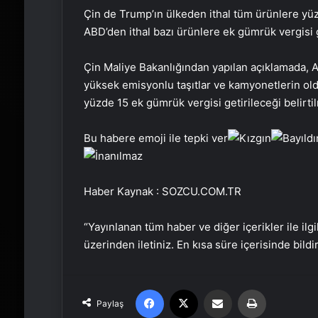
Çin de Trump’ın ülkeden ithal tüm ürünlere yüz
ABD’den ithal bazı ürünlere ek gümrük vergisi g
Çin Maliye Bakanlığından yapılan açıklamada, A
yüksek emisyonlu taşıtlar ve kamyonetlerin ol
yüzde 15 ek gümrük vergisi getirileceği belirtil
Bu habere emoji ile tepki ver
Haber Kaynak : SOZCU.COM.TR
“Yayınlanan tüm haber ve diğer içerikler ile ilgil
üzerinden iletiniz. En kısa süre içerisinde bildi
Facebook
X
Email'den paylaş
Yaz
Paylaş