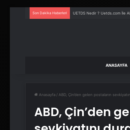
Son Dakika Haberleri
UETDS Nedir ? Uetds.com İle Akıll
ANASAYFA
Anasayfa
/
ABD, Çin’den gelen postaların sevkiyatı
ABD, Çin’den ge
sevkiyatını dur