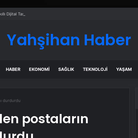
ı Dijital Taşımacılık Yazılımı
Yahşihan Haber
HABER
EKONOMI
SAĞLIK
TEKNOLOJI
YAŞAM
nı durdurdu
len postaların
durdu