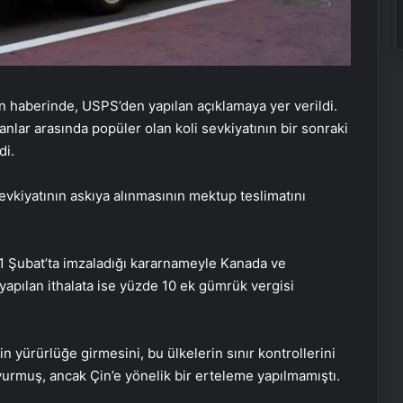
n haberinde, USPS’den yapılan açıklamaya yer verildi.
anlar arasında popüler olan koli sevkiyatının bir sonraki
di.
vkiyatının askıya alınmasının mektup teslimatını
1 Şubat’ta imzaladığı kararnameyle Kanada ve
yapılan ithalata ise yüzde 10 ek gümrük vergisi
n yürürlüğe girmesini, bu ülkelerin sınır kontrollerini
duyurmuş, ancak Çin’e yönelik bir erteleme yapılmamıştı.
Aydın’da Uyuşturucu Operasyonu: