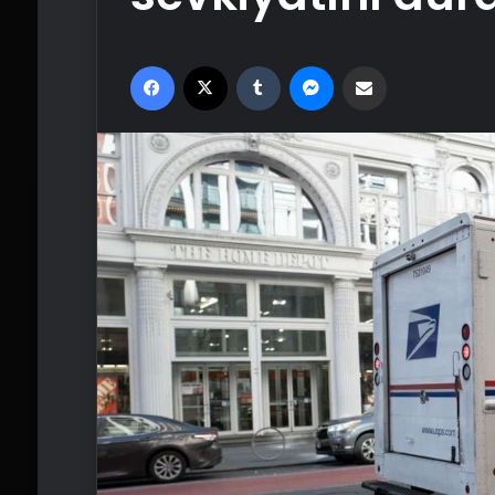
Facebook
X
Tumblr
Messenger
Email'den paylaş