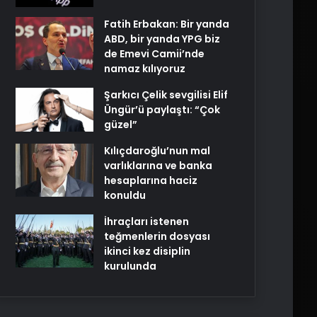
Fatih Erbakan: Bir yanda
ABD, bir yanda YPG biz
de Emevi Camii’nde
namaz kılıyoruz
Şarkıcı Çelik sevgilisi Elif
Üngür’ü paylaştı: “Çok
güzel”
Kılıçdaroğlu’nun mal
varlıklarına ve banka
hesaplarına haciz
konuldu
İhraçları istenen
teğmenlerin dosyası
ikinci kez disiplin
kurulunda