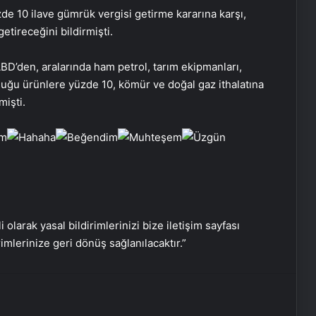
15 Tutuklama
de 10 ilave gümrük vergisi getirme kararına karşı,
etireceğini bildirmişti.
Çorum’da Fabrika Patlaması: Bir İşçi
BD’den, aralarında ham petrol, tarım ekipmanları,
Hayatını Kaybetti
duğu ürünlere yüzde 10, kömür ve doğal gaz ithalatına
mişti.
Esenyurt’ta Servis Aracının Çarptığı
Çocuk Ağır Yaralandı
Antalya’da Korku Evinde Yangın: 3
Çalışan Yaralandı
i olarak yasal bildirimlerinizi bize iletişim sayfası
rimlerinize geri dönüş sağlanılacaktır.”
Kaybolan 92 Yaşındaki Adam
Ormanda Bulundu
Serjoy : Dijital Medya Ajansı, Google