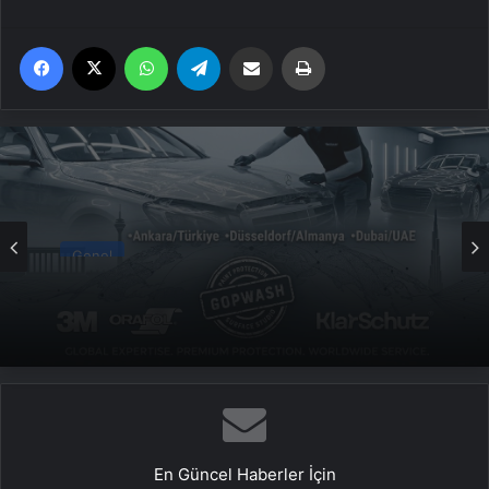
Facebook
X
WhatsApp
Telegram
Email'den paylaş
Yaz
Genel
Yeni Dünya Düzensizliği Çağında Türk Dış
Politikası ve Hakan Fidan Faktörü
En Güncel Haberler İçin