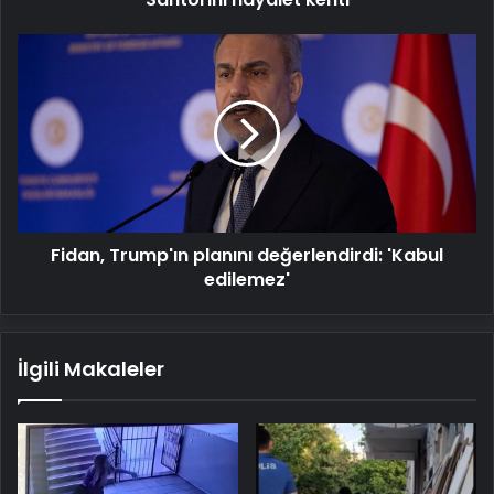
kenti
Fidan,
Trump'ın
planını
değerlendirdi:
'Kabul
edilemez'
Fidan, Trump'ın planını değerlendirdi: 'Kabul
edilemez'
İlgili Makaleler