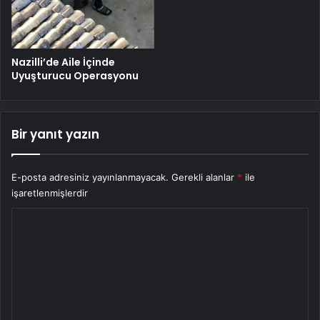
Nazilli’de Aile İçinde
Uyuşturucu Operasyonu
Bir yanıt yazın
E-posta adresiniz yayınlanmayacak.
Gerekli alanlar
*
ile
işaretlenmişlerdir
Y
o
r
u
m