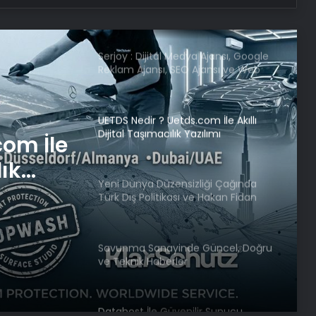
Serjoy : Dijital Medya Ajansı, Google
Reklam Ajansı, SEO Ajansı ve Web
Tasarım Ajansı
UETDS Nedir ? Uetds.com İle Akıllı
Dijital Taşımacılık Yazılımı
com İle
Yeni Dünya Düzensizliği Çağında
Türk Dış Politikası ve Hakan Fidan
lık
Faktörü
Savunma Sanayinde Güncel, Doğru
iği
ve Teknik Haberler
tikası
örü
Datahost İle Güvenilir Sunucu
Hizmetleri