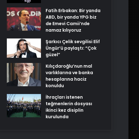
Fatih Erbakan: Bir yanda
ABD, bir yanda YPG biz
de Emevi Camii’nde
namaz kılıyoruz
Şarkıcı Çelik sevgilisi Elif
Üngür’ü paylaştı: “Çok
güzel”
Kılıçdaroğlu’nun mal
varlıklarına ve banka
hesaplarına haciz
konuldu
İhraçları istenen
teğmenlerin dosyası
ikinci kez disiplin
kurulunda