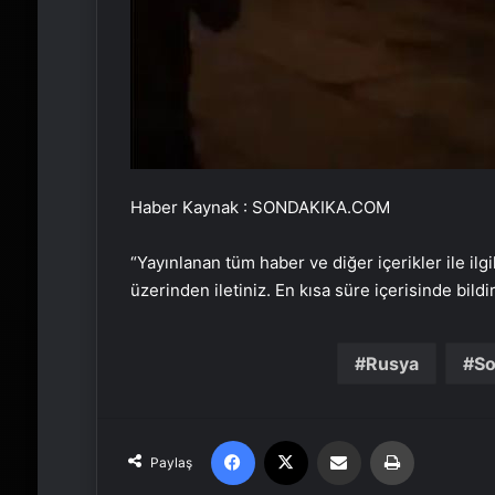
Haber Kaynak : SONDAKIKA.COM
“Yayınlanan tüm haber ve diğer içerikler ile ilgil
üzerinden iletiniz. En kısa süre içerisinde bildi
Rusya
So
Facebook
X
Email'den paylaş
Yaz
Paylaş