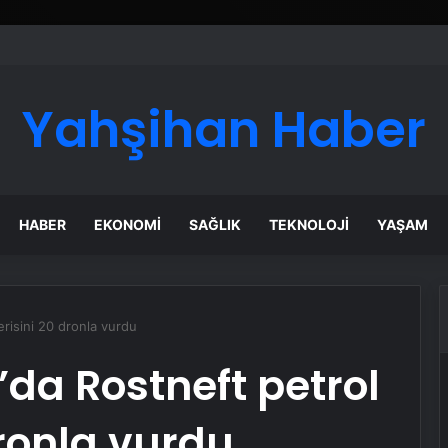
ı Dijital Taşımacılık Yazılımı
Yahşihan Haber
HABER
EKONOMI
SAĞLIK
TEKNOLOJI
YAŞAM
erisini 20 dronla vurdu
da Rostneft petrol
dronla vurdu