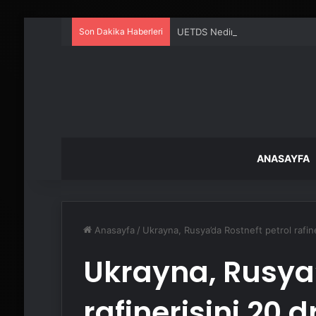
Son Dakika Haberleri
UETDS Nedir ? Uetds.com İle Akıll
ANASAYFA
Anasayfa
/
Ukrayna, Rusya’da Rostneft petrol rafin
Ukrayna, Rusya’
rafinerisini 20 