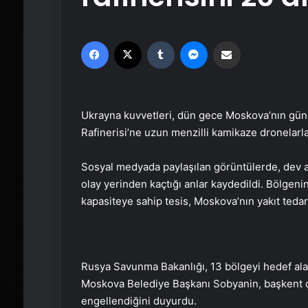
Facebook
X
Tumblr
Messenger
Email'den paylaş
Ukrayna kuvvetleri, dün gece Moskova’nın gü
Rafinerisi’ne uzun menzilli kamikaze dronelarla
Sosyal medyada paylaşılan görüntülerde, dev a
olay yerinden kaçtığı anlar kaydedildi. Bölgenin
kapasiteye sahip tesis, Moskova’nın yakıt tedari
Rusya Savunma Bakanlığı, 13 bölgeyi hedef alan 
Moskova Belediye Başkanı Sobyanin, başkent ç
engellendiğini duyurdu.