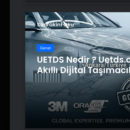
Sonrakini Oku
Genel
Genel
UETDS Nedir ? Uetds.
Akıllı Dijital Taşımacı
Yazılımı
Yeni Dünya Düzensizl
Çağında Türk Dış Poli
ve Hakan Fidan Fakt