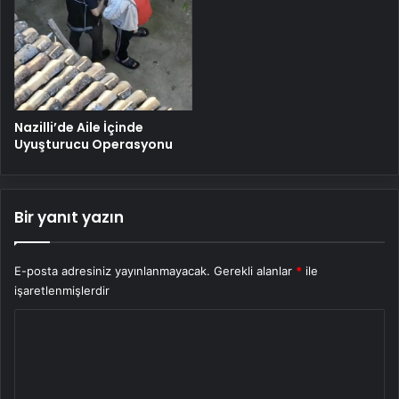
Nazilli’de Aile İçinde
Uyuşturucu Operasyonu
Bir yanıt yazın
E-posta adresiniz yayınlanmayacak.
Gerekli alanlar
*
ile
işaretlenmişlerdir
Y
o
r