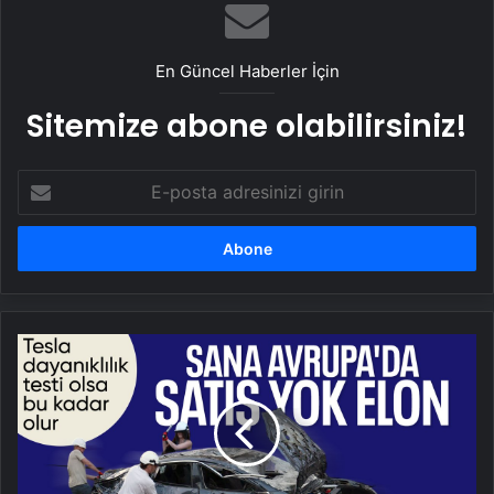
En Güncel Haberler İçin
Sitemize abone olabilirsiniz!
E-
posta
adresinizi
girin
İngiltere'de
Elon
Musk'a
yönelik
protestolar