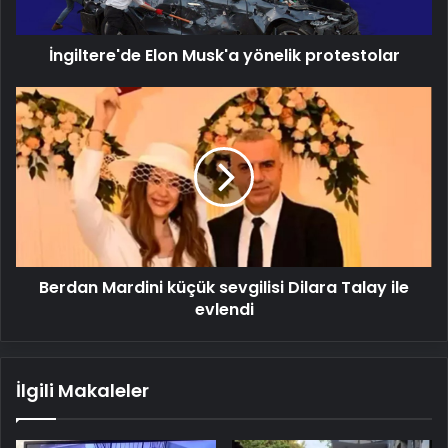
İngiltere'de Elon Musk'a yönelik protestolar
Berdan
Mardini
küçük
sevgilisi
Dilara
Talay
ile
evlendi
Berdan Mardini küçük sevgilisi Dilara Talay ile
evlendi
İlgili Makaleler