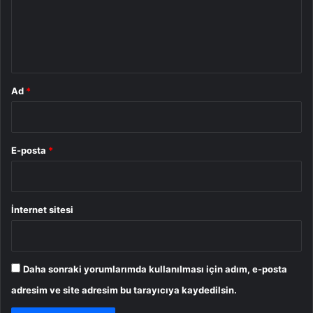
u
m
*
Ad
*
E-posta
*
İnternet sitesi
Daha sonraki yorumlarımda kullanılması için adım, e-posta
adresim ve site adresim bu tarayıcıya kaydedilsin.