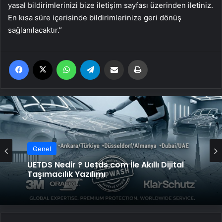
yasal bildirimlerinizi bize iletişim sayfası üzerinden iletiniz.
En kısa süre içerisinde bildirimlerinize geri dönüş
sağlanılacaktır.”
Facebook
X
WhatsApp
Telegram
Email'den paylaş
Yaz
Genel
UETDS Nedir ? Uetds.com İle Akıllı Dijital
Taşımacılık Yazılımı