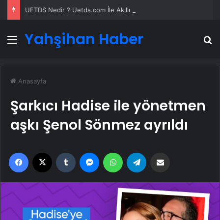
UETDS Nedir ? Uetds.com İle Akıllı Dijital Taşımacılık Yazılımı
Yahşihan Haber
Menü
A
Anasayfa
Şarkıcı Hadise ile yönetmen
aşkı Şenol Sönmez ayrıldı
Facebook
X
Tumblr
Messenger
WhatsApp
Telegram
Email'den paylaş