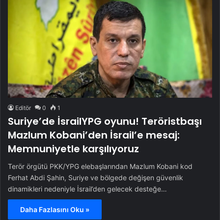
Editör
0
1
Suriye’de İsrailYPG oyunu! Teröristbaşı
Mazlum Kobani’den İsrail’e mesaj:
Memnuniyetle karşılıyoruz
Terör örgütü PKK/YPG elebaşlarından Mazlum Kobani kod
Ferhat Abdi Şahin, Suriye ve bölgede değişen güvenlik
dinamikleri nedeniyle İsrail’den gelecek desteğe…
Daha Fazlasını Oku »