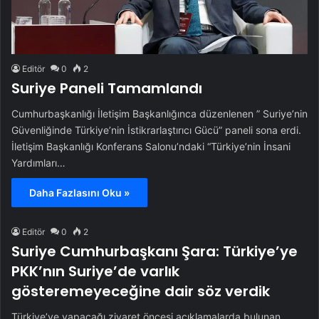
Editör
0
2
Suriye Paneli Tamamlandı
Cumhurbaşkanlığı İletişim Başkanlığınca düzenlenen ” Suriye’nin
Güvenliğinde Türkiye’nin İstikrarlaştırıcı Gücü” paneli sona erdi.
İletişim Başkanlığı Konferans Salonu’ndaki “Türkiye’nin İnsani
Yardımları…
Daha Fazlasını Oku »
Editör
0
2
Suriye Cumhurbaşkanı Şara: Türkiye’ye
PKK’nın Suriye’de varlık
gösteremeyeceğine dair söz verdik
Türkiye’ye yapacağı ziyaret öncesi açıklamalarda bulunan