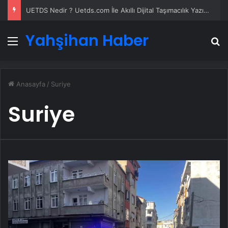
UETDS Nedir ? Uetds.com İle Akıllı Dijital Taşımacılık Yazılımı
Yahşihan Haber
Menü
A
Anasayfa
/
Suriye
Suriye