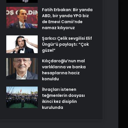
Fatih Erbakan: Bir yanda
ABD, bir yanda YPG biz
de Emevi Camii’nde
namaz kılıyoruz
Şarkıcı Çelik sevgilisi Elif
Üngür’ü paylaştı: “Çok
güzel”
Kılıçdaroğlu’nun mal
varlıklarına ve banka
hesaplarına haciz
konuldu
İhraçları istenen
teğmenlerin dosyası
ikinci kez disiplin
kurulunda