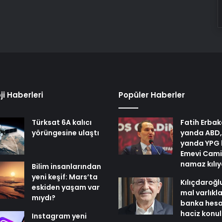
ji Haberleri
Popüler Haberler
Türksat 6A kalıcı
Fatih Erbak
yörüngesine ulaştı
yanda ABD,
yanda YPG 
Emevi Cami
namaz kılı
Bilim insanlarından
yeni keşif: Mars’ta
Kılıçdaroğl
eskiden yaşam var
mal varlıkl
mıydı?
banka hesa
haciz konu
Instagram yeni