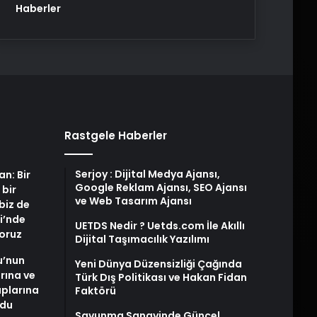
Haberler
Rastgele Haberler
Serjoy : Dijital Medya Ajansı,
an: Bir
Google Reklam Ajansı, SEO Ajansı
 bir
ve Web Tasarım Ajansı
biz de
i’nde
UETDS Nedir ? Uetds.com İle Akıllı
yoruz
Dijital Taşımacılık Yazılımı
u’nun
Yeni Dünya Düzensizliği Çağında
arına ve
Türk Dış Politikası ve Hakan Fidan
plarına
Faktörü
ldu
Savunma Sanayinde Güncel,