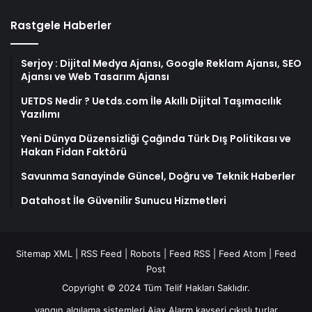
Rastgele Haberler
Serjoy : Dijital Medya Ajansı, Google Reklam Ajansı, SEO
Ajansı ve Web Tasarım Ajansı
UETDS Nedir ? Uetds.com İle Akıllı Dijital Taşımacılık
Yazılımı
Yeni Dünya Düzensizliği Çağında Türk Dış Politikası ve
Hakan Fidan Faktörü
Savunma Sanayinde Güncel, Doğru ve Teknik Haberler
Datahost İle Güvenilir Sunucu Hizmetleri
Sitemap XML
|
RSS Feed
|
Robots
|
Feed RSS
|
Feed Atom
|
Feed
Post
Copyright © 2024 Tüm Telif Hakları Saklıdır.
yangın algılama sistemleri
Ajax Alarm
kayseri çıkışlı turlar