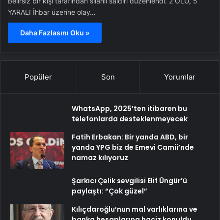
belirsiz bir kişi tarafından silahlı saldırı düzenlendi. 2 ÖLÜ, 5
YARALI İhbar üzerine olay…
Daha Fazlasını Oku »
Popüler
Son
Yorumlar
WhatsApp, 2025’ten itibaren bu
telefonlarda desteklenmeyecek
Fatih Erbakan: Bir yanda ABD, bir
yanda YPG biz de Emevi Camii’nde
namaz kılıyoruz
Şarkıcı Çelik sevgilisi Elif Üngür’ü
paylaştı: “Çok güzel”
Kılıçdaroğlu’nun mal varlıklarına ve
banka hesaplarına haciz konuldu