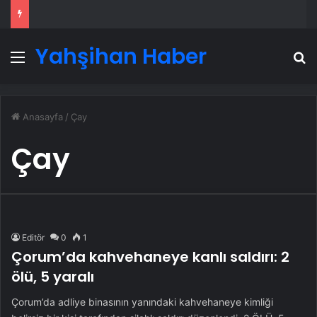
Yahşihan Haber
Menü
A
Anasayfa
/
Çay
Çay
Editör
0
1
Çorum’da kahvehaneye kanlı saldırı: 2
ölü, 5 yaralı
Çorum’da adliye binasının yanındaki kahvehaneye kimliği