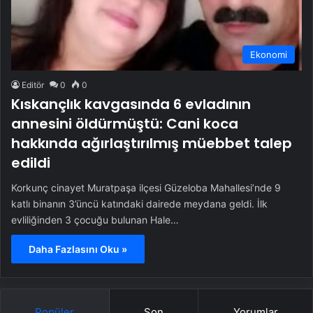
Ekonomi
Editör
0
0
Kıskançlık kavgasında 6 evladının
annesini öldürmüştü: Cani koca
hakkında ağırlaştırılmış müebbet talep
edildi
Korkunç cinayet Muratpaşa ilçesi Güzeloba Mahallesi’nde 9
katlı binanın 3’üncü katındaki dairede meydana geldi. İlk
evliliğinden 3 çocuğu bulunan Hale…
Daha Fazlasını Oku »
Popüler
Son
Yorumlar