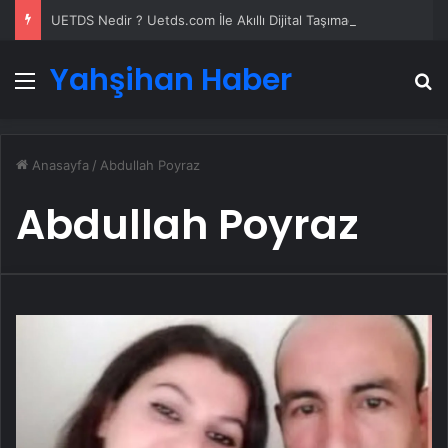
UETDS Nedir ? Uetds.com İle Akıllı Dijital Taşımacılık Yazılımı
Yahşihan Haber
Menü
A
Anasayfa
/
Abdullah Poyraz
Abdullah Poyraz