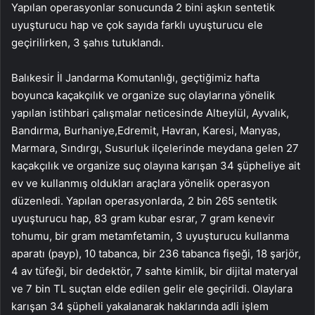
Yapılan operasyonlar sonucunda 2 bini aşkın sentetik
uyuşturucu hap ve çok sayıda farklı uyuşturucu ele
geçirilirken, 3 şahıs tutuklandı.
Balıkesir İl Jandarma Komutanlığı, geçtiğimiz hafta
boyunca kaçakçılık ve organize suç olaylarına yönelik
yapılan istihbari çalışmalar neticesinde Altıeylül, Ayvalık,
Bandırma, Burhaniye,Edremit, Havran, Karesi, Manyas,
Marmara, Sındırgı, Susurluk ilçelerinde meydana gelen 27
kaçakçılık ve organize suç olayına karışan 34 şüpheliye ait
ev ve kullanmış oldukları araçlara yönelik operasyon
düzenledi. Yapılan operasyonlarda, 2 bin 265 sentetik
uyuşturucu hap, 83 gram kubar esrar, 7 gram kenevir
tohumu, bir gram metamfetamin, 3 uyuşturucu kullanma
aparatı (payp), 10 tabanca, bir 236 tabanca fişeği, 18 şarjör,
4 av tüfeği, bir dedektör, 7 sahte kimlik, bir dijital materyal
ve 7 bin TL suçtan elde edilen gelir ele geçirildi. Olaylara
karışan 34 şüpheli yakalanarak haklarında adli işlem