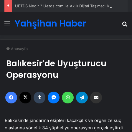
UETDS Nedir ? Uetds.com İle Akıllı Dijital Taşımacılık Yazılımı
Yahşihan Haber
Menü
A
Anasayfa
Balıkesir’de Uyuşturucu
Operasyonu
Facebook
X
Tumblr
Messenger
WhatsApp
Telegram
Email'den paylaş
Balıkesir’de jandarma ekipleri kaçakçılık ve organize suç
olaylarına yönelik 34 şüpheliye operasyon gerçekleştirdi.