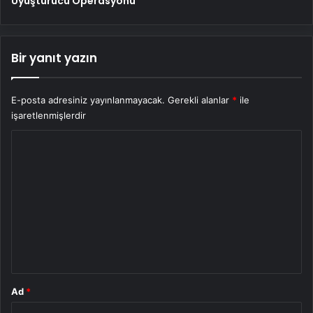
Uyuşturucu Operasyonu
Bir yanıt yazın
E-posta adresiniz yayınlanmayacak.
Gerekli alanlar
*
ile
işaretlenmişlerdir
Y
o
r
u
m
*
Ad
*