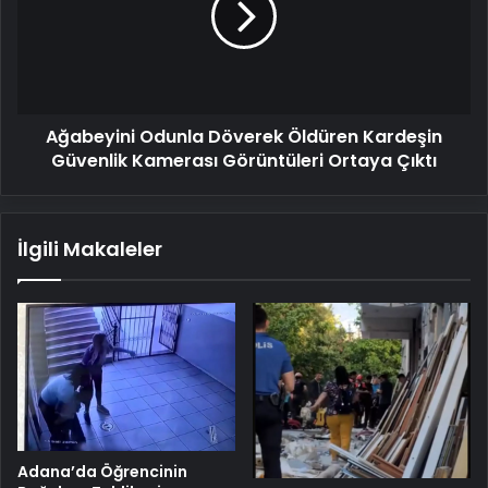
Kardeşin
Güvenlik
Kamerası
Görüntüleri
Ortaya
Ağabeyini Odunla Döverek Öldüren Kardeşin
Çıktı
Güvenlik Kamerası Görüntüleri Ortaya Çıktı
İlgili Makaleler
Adana’da Öğrencinin