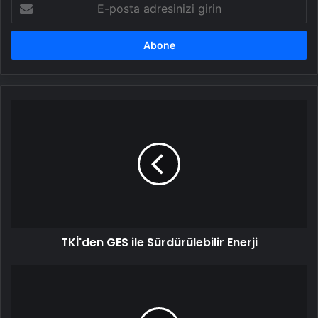
E-
posta
adresinizi
girin
TKİ'den
GES
ile
Sürdürülebilir
Enerji
TKİ'den GES ile Sürdürülebilir Enerji
Ağabeyini
Odunla
Döverek
Öldüren